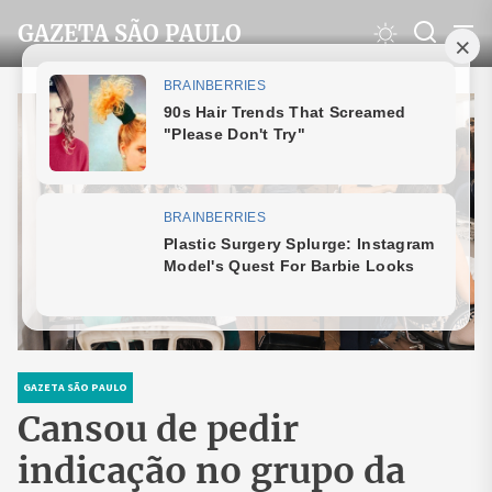
Skip
GAZETA SÃO PAULO
to
the
content
GAZETA SÃO PAULO
Cansou de pedir
indicação no grupo da