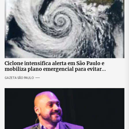
Ciclone intensifica alerta em São Paulo e
mobiliza plano emergencial para evitar
impactos no fornecimento de energia
GAZETA SÃO PAULO