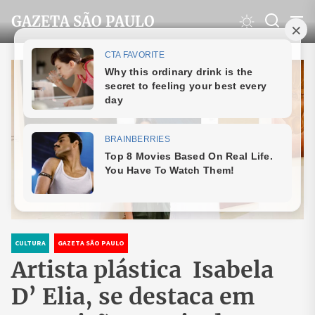
Skip
GAZETA SÃO PAULO
to
the
content
CULTURA
GAZETA SÃO PAULO
Artista plástica Isabela
D’ Elia, se destaca em