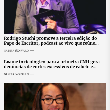
Rodrigo Stuchi promove a terceira edição do
Papo de Escritor, podcast ao vivo que reúne
especialistas para discutir saúde mental e
GAZETA SÃO PAULO
prosperidade.
Exame toxicológico para a primeira CNH gera
denúncias de cortes excessivos de cabelo e
revolta entre candidatas
GAZETA SÃO PAULO