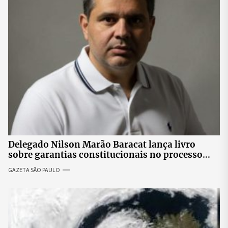
Delegado Nilson Marão Baracat lança livro
sobre garantias constitucionais no processo
penal brasileiro
GAZETA SÃO PAULO