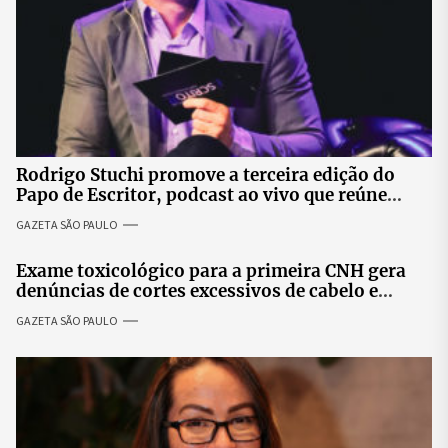
Rodrigo Stuchi promove a terceira edição do
Papo de Escritor, podcast ao vivo que reúne
especialistas para discutir saúde mental e
GAZETA SÃO PAULO
prosperidade.
Exame toxicológico para a primeira CNH gera
denúncias de cortes excessivos de cabelo e
revolta entre candidatas
GAZETA SÃO PAULO