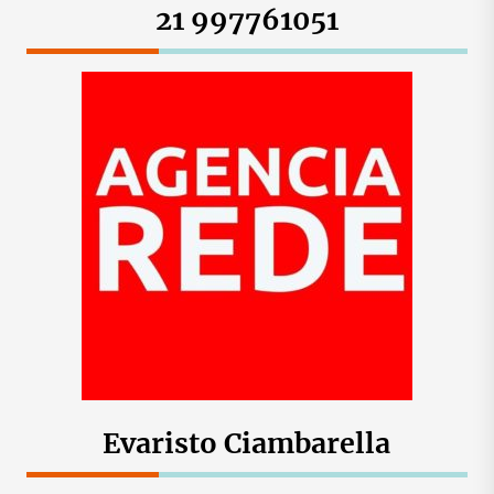
21 997761051
Evaristo Ciambarella