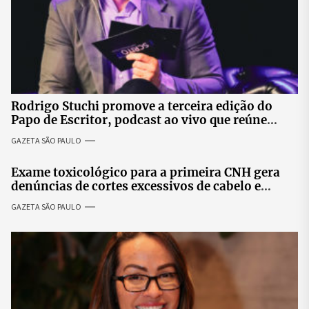
Rodrigo Stuchi promove a terceira edição do
Papo de Escritor, podcast ao vivo que reúne
especialistas para discutir saúde mental e
GAZETA SÃO PAULO
prosperidade.
Exame toxicológico para a primeira CNH gera
denúncias de cortes excessivos de cabelo e
revolta entre candidatas
GAZETA SÃO PAULO