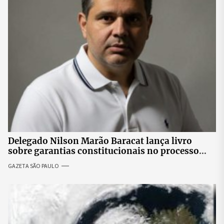
Delegado Nilson Marão Baracat lança livro
sobre garantias constitucionais no processo
penal brasileiro
GAZETA SÃO PAULO