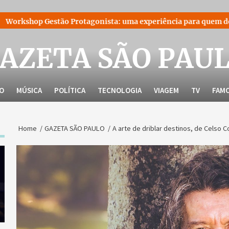
o Protagonista: uma experiência para quem decidiu liderar a p
AZETA SÃO PAU
LO
MÚSICA
POLÍTICA
TECNOLOGIA
VIAGEM
TV
FAM
Home
GAZETA SÃO PAULO
A arte de driblar destinos, de Celso C