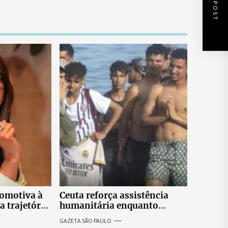
NEXT POST
tomotiva à
Ceuta reforça assistência
a trajetória
humanitária enquanto
 empresária
Espanha busca evitar nova
GAZETA SÃO PAULO
onda migratória