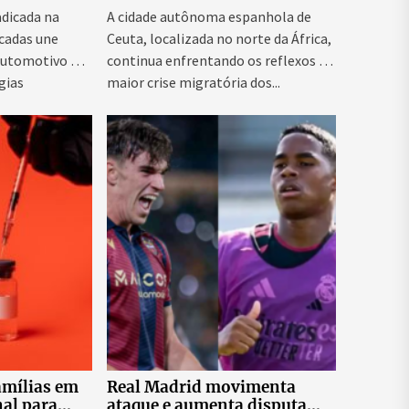
adicada na
A cidade autônoma espanhola de
écadas une
Ceuta, localizada no norte da África,
automotivo e
continua enfrentando os reflexos da
gias
maior crise migratória dos...
amílias em
Real Madrid movimenta
al para
ataque e aumenta disputa