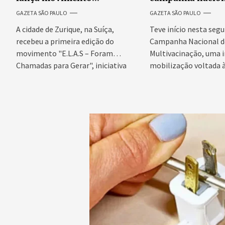
internacional voltado ao
atualizar vacinaç
GAZETA SÃO PAULO
GAZETA SÃO PAULO
fortalecimento da identidade
crianças e adoles
feminina
A cidade de Zurique, na Suíça,
Teve início nesta segu
recebeu a primeira edição do
Campanha Nacional d
movimento "E.L.A.S – Foram
Multivacinação, uma
Chamadas para Gerar", iniciativa
mobilização voltada 
idealizada...
da caderneta de vacina