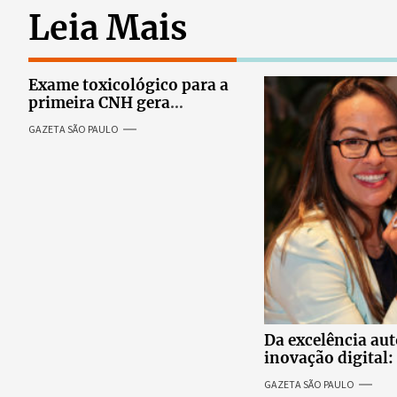
Leia Mais
Exame toxicológico para a
primeira CNH gera
denúncias de cortes
GAZETA SÃO PAULO
excessivos de cabelo e
revolta entre candidatas
Da excelência au
inovação digital: 
internacional da
GAZETA SÃO PAULO
Adriene Silva