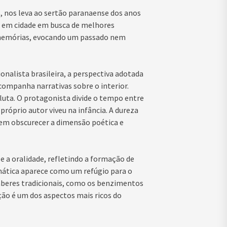
s, nos leva ao sertão paranaense dos anos
e em cidade em busca de melhores
 memórias, evocando um passado nem
nalista brasileira, a perspectiva adotada
companha narrativas sobre o interior.
luta. O protagonista divide o tempo entre
próprio autor viveu na infância. A dureza
sem obscurecer a dimensão poética e
e a oralidade, refletindo a formação de
ática aparece como um refúgio para o
beres tradicionais, como os benzimentos
ição é um dos aspectos mais ricos do