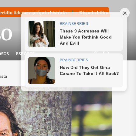
rópria história
Disputa bilionária sobre royalties do petr
LO
OSOS
ESPORTE
osta