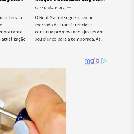
ão de
por espaço para Endrick
GAZETA SÃO PAULO
centes
nda-feira a
O Real Madrid segue ativo no
e
mercado de transferências e
 importante
continua promovendo ajustes em
à atualização
seu elenco para a temporada. As...
ção de...