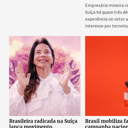
Empresária mineira r
Suíça há quase três d
experiência no setor 
interesse por tecnolo
emergentes para...
Brasileira radicada na Suíça
Brasil mobiliza f
lança movimento
campanha nacion