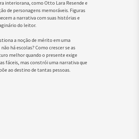
tura interiorana, como Otto Lara Resende e
ução de personagens memoráveis. Figuras
ecem a narrativa com suas histórias e
inário do leitor.
estiona a noção de mérito em uma
 não há escolas? Como crescer se as
turo melhor quando o presente exige
as fáceis, mas constrói uma narrativa que
mpõe ao destino de tantas pessoas.