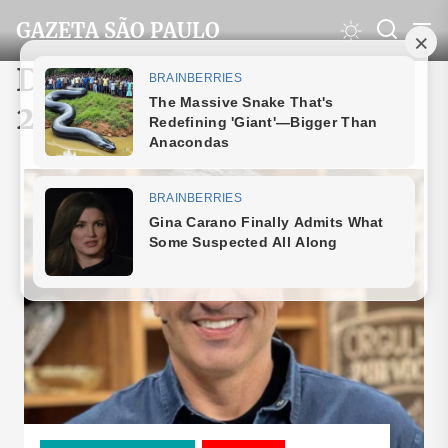
Skip
GAZETA SÃO PAULO
to
the
Dia:
16 de outubro de
content
2025