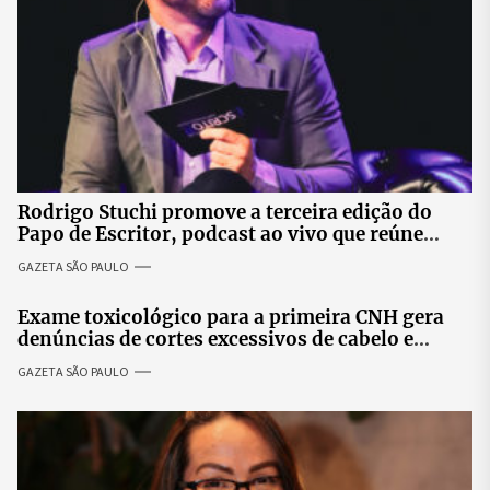
Rodrigo Stuchi promove a terceira edição do
Papo de Escritor, podcast ao vivo que reúne
especialistas para discutir saúde mental e
GAZETA SÃO PAULO
prosperidade.
Exame toxicológico para a primeira CNH gera
denúncias de cortes excessivos de cabelo e
revolta entre candidatas
GAZETA SÃO PAULO