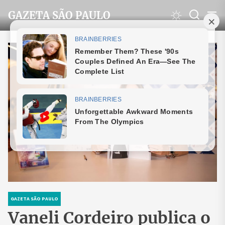
Skip
GAZETA SÃO PAULO
to
the
content
GAZETA SÃO PAULO
Vaneli Cordeiro publica o