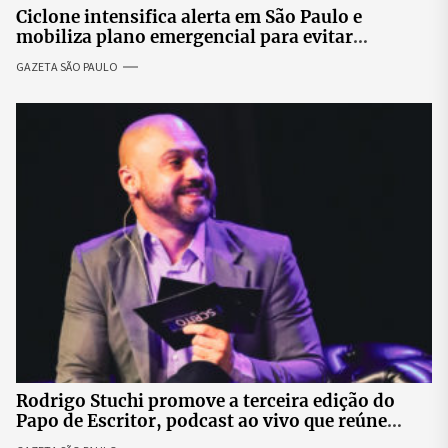
Ciclone intensifica alerta em São Paulo e
mobiliza plano emergencial para evitar
impactos no fornecimento de energia
GAZETA SÃO PAULO
Rodrigo Stuchi promove a terceira edição do
Papo de Escritor, podcast ao vivo que reúne
especialistas para discutir saúde mental e