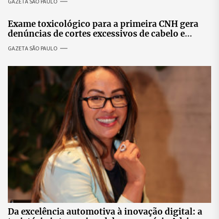
GAZETA SÃO PAULO
prosperidade.
Exame toxicológico para a primeira CNH gera
denúncias de cortes excessivos de cabelo e
revolta entre candidatas
GAZETA SÃO PAULO
Da excelência automotiva à inovação digital: a