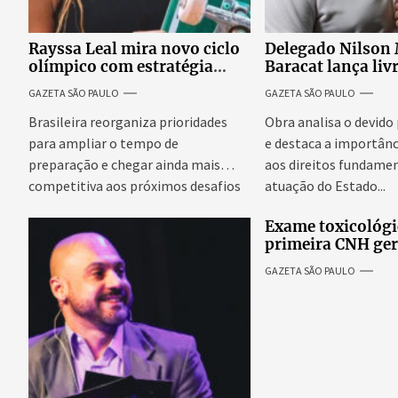
Rayssa Leal mira novo ciclo
Delegado Nilson
olímpico com estratégia
Baracat lança liv
voltada a mais treinos e
garantias consti
GAZETA SÃO PAULO
GAZETA SÃO PAULO
evolução no skate
processo penal br
Brasileira reorganiza prioridades
Obra analisa o devido
para ampliar o tempo de
e destaca a importânc
preparação e chegar ainda mais
aos direitos fundamen
competitiva aos próximos desafios
atuação do Estado...
do skate internacional...
Exame toxicológi
primeira CNH ge
denúncias de cor
GAZETA SÃO PAULO
excessivos de cab
revolta entre can