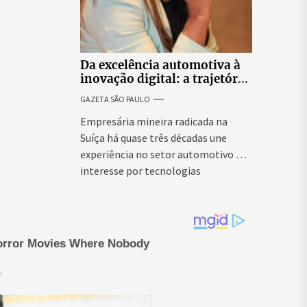
Da excelência automotiva à
inovação digital: a trajetória
internacional da empresária
GAZETA SÃO PAULO
Adriene Silva
Empresária mineira radicada na
Suíça há quase três décadas une
experiência no setor automotivo e
interesse por tecnologias
emergentes para...