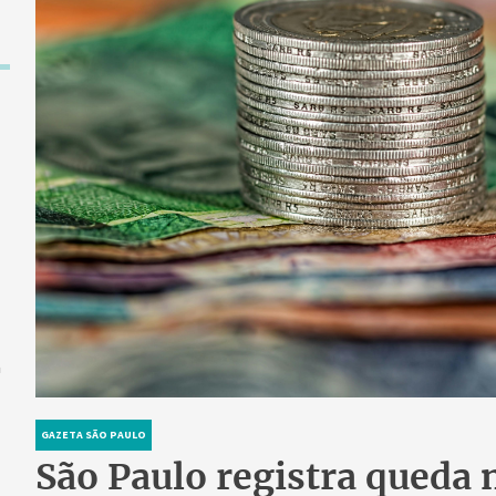
a
GAZETA SÃO PAULO
São Paulo registra queda