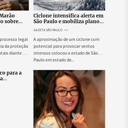
 Marão
Ciclone intensifica alerta em
ro sobre
São Paulo e mobiliza plano
tucionais no
emergencial para evitar
GAZETA SÃO PAULO
asileiro
impactos no fornecimento
de energia
 processo legal
A aproximação de um ciclone com
ia da proteção
potencial para provocar ventos
tais diante da
intensos colocou o estado de São
Paulo em estado de...
co para a
ra
tes
elo e
didatas