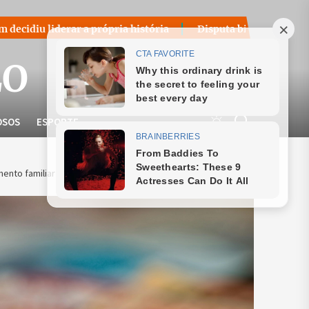
a própria história
Disputa bilionária sobre royalties do p
LO
OSOS
ESPORTE
ento familiar em janeiro de 2025