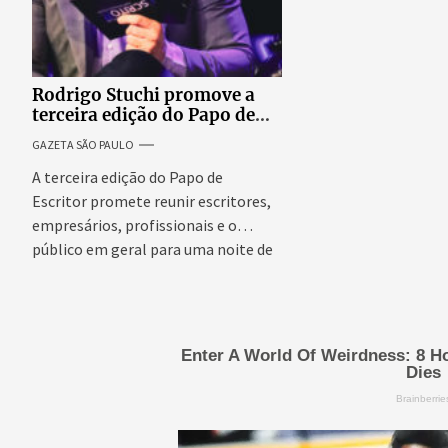
Rodrigo Stuchi promove a
terceira edição do Papo de
Escritor, podcast ao vivo que
GAZETA SÃO PAULO
reúne especialistas para
discutir saúde mental e
A terceira edição do Papo de
prosperidade.
Escritor promete reunir escritores,
empresários, profissionais e o
público em geral para uma noite de
conteúdo,...