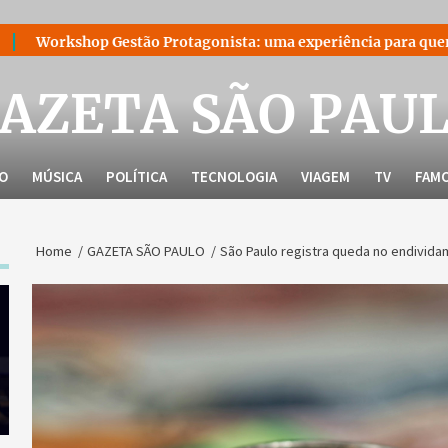
stão Protagonista: uma experiência para quem decidiu liderar 
AZETA SÃO PAU
LO
MÚSICA
POLÍTICA
TECNOLOGIA
VIAGEM
TV
FAM
Home
GAZETA SÃO PAULO
São Paulo registra queda no endividam