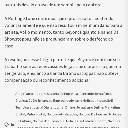
autorais devido ao uso de um sample pela cantora.
A Rolling Stone confirmou que o processo foi indeferido
voluntariamente e que não resultou em nenhum dano para a
artista. Até o momento, tanto Beyoncé quanto a banda Da
Showstoppaz não se pronunciaram sobre o desfecho do
caso.
A resolução desse litígio permite que Beyoncé continue seu
trabalho sem as repercussões legais que o processo poderia
ter gerado, enquanto a banda Da Showstoppaz não obteve
compensação ou reconhecimento adicional.
Artigo Patrocinado
,
Assessoria De Imprensa
,
Conteúdo Jornalístico
,
Divulgação De Empresas
,
Empreendedorismo No Brasil
,
Inovação E
Tecnologia.
,
Jornal Digital
,
Jornal Online
,
Jornalismo Online
,
Marketing
Digital
,
Mídia Digital
,
Notícias Atualizadas
,
Notícias Da Internet
,
Notícias
De Cultura
,
Notícias De Economia
,
Notícias De Entretenimento
,
Notícias
In
De Famosos
,
Notícias De Hoje
,
Notícias De Negócios
,
Notícias De Política
,