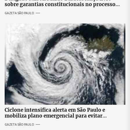
sobre garantias constitucionais no processo
penal brasileiro
GAZETA SÃO PAULO
Ciclone intensifica alerta em São Paulo e
mobiliza plano emergencial para evitar
impactos no fornecimento de energia
GAZETA SÃO PAULO