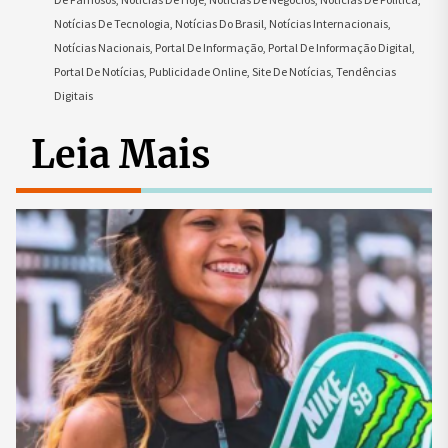
Notícias De Tecnologia
,
Notícias Do Brasil
,
Notícias Internacionais
,
Notícias Nacionais
,
Portal De Informação
,
Portal De Informação Digital
,
Portal De Notícias
,
Publicidade Online
,
Site De Notícias
,
Tendências
Digitais
Leia Mais