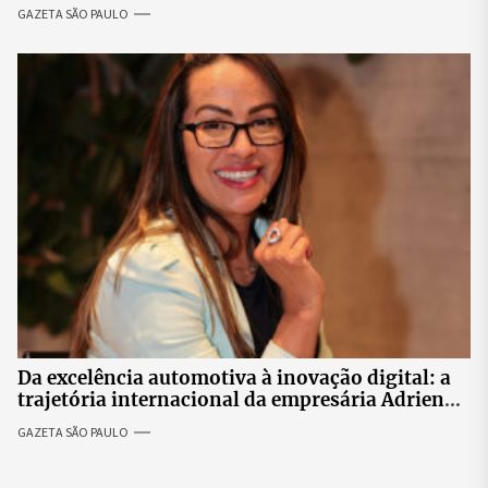
revolta entre candidatas
GAZETA SÃO PAULO
Da excelência automotiva à inovação digital: a
trajetória internacional da empresária Adriene
Silva
GAZETA SÃO PAULO