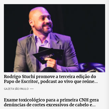
Rodrigo Stuchi promove a terceira edição do
Papo de Escritor, podcast ao vivo que reúne
especialistas para discutir saúde mental e
GAZETA SÃO PAULO
prosperidade.
Exame toxicológico para a primeira CNH gera
denúncias de cortes excessivos de cabelo e