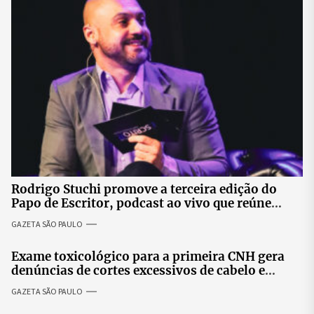
Rodrigo Stuchi promove a terceira edição do
Papo de Escritor, podcast ao vivo que reúne
especialistas para discutir saúde mental e
GAZETA SÃO PAULO
prosperidade.
Exame toxicológico para a primeira CNH gera
denúncias de cortes excessivos de cabelo e
revolta entre candidatas
GAZETA SÃO PAULO