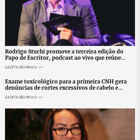
Rodrigo Stuchi promove a terceira edição do
Papo de Escritor, podcast ao vivo que reúne
especialistas para discutir saúde mental e
GAZETA SÃO PAULO
prosperidade.
Exame toxicológico para a primeira CNH gera
denúncias de cortes excessivos de cabelo e
revolta entre candidatas
GAZETA SÃO PAULO