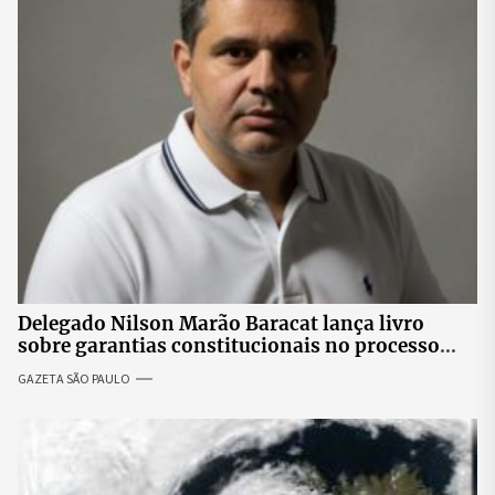
Delegado Nilson Marão Baracat lança livro
sobre garantias constitucionais no processo
penal brasileiro
GAZETA SÃO PAULO