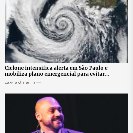
Ciclone intensifica alerta em São Paulo e
mobiliza plano emergencial para evitar
impactos no fornecimento de energia
GAZETA SÃO PAULO