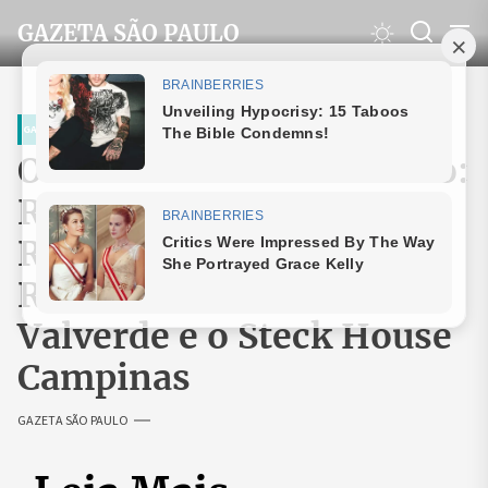
Skip
GAZETA SÃO PAULO
to
the
content
GAZETA SÃO PAULO
Os Bastidores do Sucesso:
Renato Bernardinelli
Revela a Verdade Sobre
Rafael Antoniaze
Valverde e o Steck House
Campinas
GAZETA SÃO PAULO