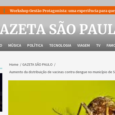
estão Protagonista: uma experiência para quem decidiu liderar
AZETA SÃO PAU
LO
MÚSICA
POLÍTICA
TECNOLOGIA
VIAGEM
TV
FAM
Home
GAZETA SÃO PAULO
Aumento da distribuição de vacinas contra dengue no município de Sã