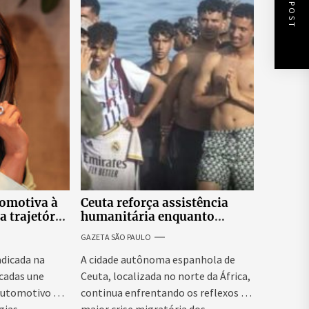
NEXT POST
tomotiva à
Ceuta reforça assistência
a trajetória
humanitária enquanto
 empresária
Espanha busca evitar nova
GAZETA SÃO PAULO
onda migratória
adicada na
A cidade autônoma espanhola de
écadas une
Ceuta, localizada no norte da África,
automotivo e
continua enfrentando os reflexos da