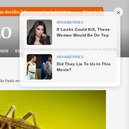
 a própria história
Disputa bilionária sobre royalties do 
LO
OSOS
ESPORTE
o Paulo enfrenta resistência, diz secretário