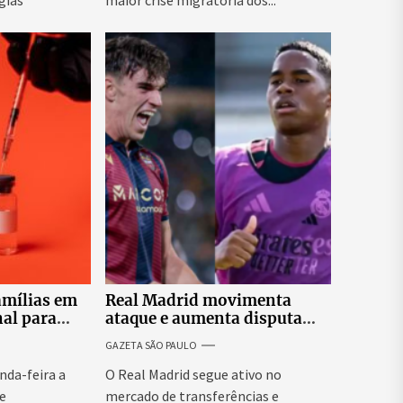
gias
maior crise migratória dos...
amílias em
Real Madrid movimenta
al para
ataque e aumenta disputa
ão de
por espaço para Endrick
GAZETA SÃO PAULO
centes
nda-feira a
O Real Madrid segue ativo no
e
mercado de transferências e