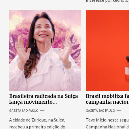
interesse por tecnolo
emergentes para...
Brasileira radicada na Suíça
Brasil mobiliza f
lança movimento
campanha nacion
internacional voltado ao
atualizar vacinaç
GAZETA SÃO PAULO
GAZETA SÃO PAULO
fortalecimento da identidade
crianças e adoles
feminina
A cidade de Zurique, na Suíça,
Teve início nesta segu
recebeu a primeira edição do
Campanha Nacional d