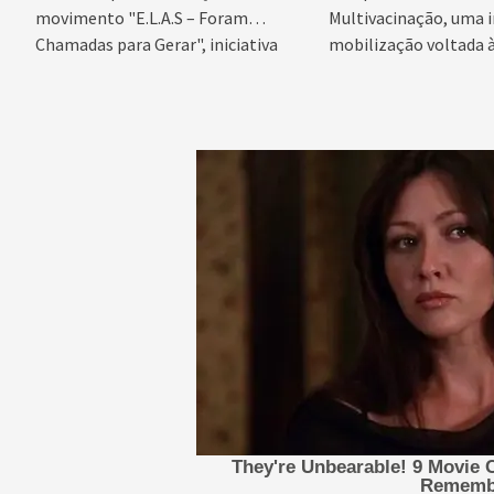
movimento "E.L.A.S – Foram
Multivacinação, uma
Chamadas para Gerar", iniciativa
mobilização voltada 
idealizada...
da caderneta de vacina