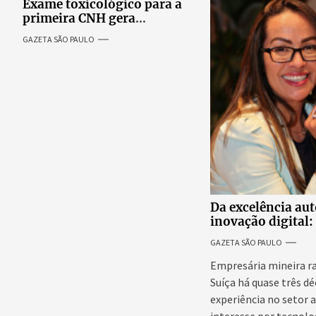
Exame toxicológico para a
primeira CNH gera
denúncias de cortes
GAZETA SÃO PAULO
excessivos de cabelo e
revolta entre candidatas
Da excelência au
inovação digital: 
internacional da
GAZETA SÃO PAULO
Adriene Silva
Empresária mineira r
Suíça há quase três d
experiência no setor 