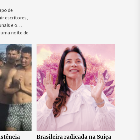
as para
ntal e
Papo de
ir escritores,
onais e o
 uma noite de
istência
Brasileira radicada na Suíça