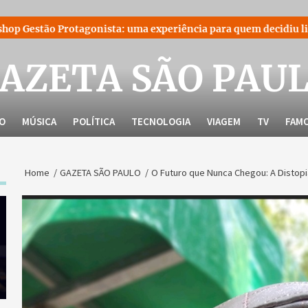
sta: uma experiência para quem decidiu liderar a própria hist
AZETA SÃO PAU
LO
MÚSICA
POLÍTICA
TECNOLOGIA
VIAGEM
TV
FAM
Home
GAZETA SÃO PAULO
O Futuro que Nunca Chegou: A Distopi