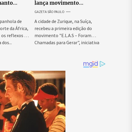
uanto
lança movimento
itar nova
internacional voltado ao
GAZETA SÃO PAULO
fortalecimento da identidade
feminina
panhola de
A cidade de Zurique, na Suíça,
orte da África,
recebeu a primeira edição do
os reflexos da
movimento "E.L.A.S – Foram
 dos...
Chamadas para Gerar", iniciativa
idealizada...