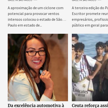
impactos no fornecimento
reúne especialist
de energia
discutir saúde me
A aproximação de um ciclone com
A terceira edição do 
prosperidade.
potencial para provocar ventos
Escritor promete reun
intensos colocou o estado de São
empresários, profissi
Paulo em estado de...
público em geral para
conteúdo,...
Da excelência automotiva à
Ceuta reforça ass