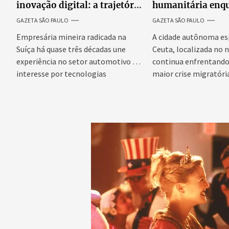
inovação digital: a trajetória
humanitária enq
internacional da empresária
Espanha busca ev
GAZETA SÃO PAULO
GAZETA SÃO PAULO
Adriene Silva
onda migratória
Empresária mineira radicada na
A cidade autônoma es
Suíça há quase três décadas une
Ceuta, localizada no n
experiência no setor automotivo e
continua enfrentando 
interesse por tecnologias
maior crise migratória
emergentes para...