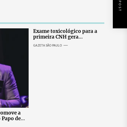
NEXT POST
Exame toxicológico para a
primeira CNH gera
denúncias de cortes
GAZETA SÃO PAULO
excessivos de cabelo e
revolta entre candidatas
romove a
o Papo de
 ao vivo que