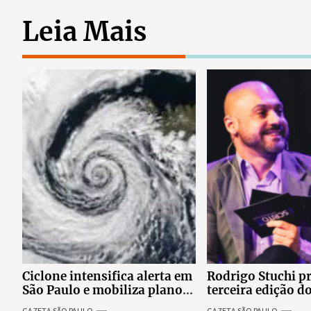
Leia Mais
Ciclone intensifica alerta em
Rodrigo Stuchi p
São Paulo e mobiliza plano
terceira edição d
emergencial para evitar
Escritor, podcast
GAZETA SÃO PAULO
GAZETA SÃO PAULO