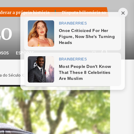
ória
Disputa bilionária sobre royalties do petróleo volta a
LO
OSOS
ESPORTE
a do Século XXI por Rodrigo Moreno