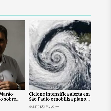
 Marão
Ciclone intensifica alerta em
ro sobre
São Paulo e mobiliza plano
tucionais no
emergencial para evitar
GAZETA SÃO PAULO
asileiro
impactos no fornecimento