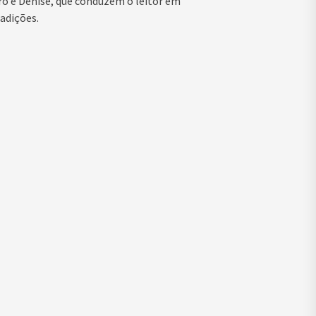
ro e Denise, que conduzem o leitor em
adições.