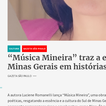
CULTURA
GAZETA SÃO PAULO
“Música Mineira” traz a e
Minas Gerais em história
GAZETA SÃO PAULO
A autora Luciene Romanelli lança “Música Mineira”, uma obr
poéticas, resgatando a essência e a cultura do Sul de Minas G