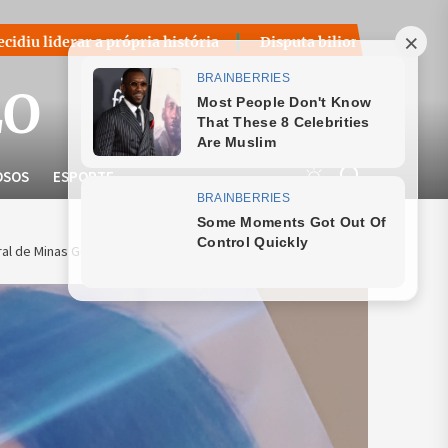
pria história
Disputa bilionária sobre royalties do petról
LO
OSOS
ESPORTE
ral de Minas Gerais em histórias e canções