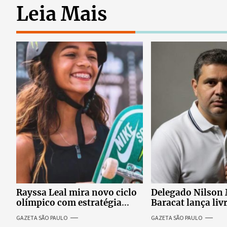
Leia Mais
Rayssa Leal mira novo ciclo
Delegado Nilson
olímpico com estratégia
Baracat lança liv
voltada a mais treinos e
garantias consti
GAZETA SÃO PAULO
GAZETA SÃO PAULO
evolução no skate
processo penal br