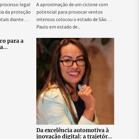
de energia
 processo legal
A aproximação de um ciclone com
ia da proteção
potencial para provocar ventos
tais diante da
intensos colocou o estado de São
Paulo em estado de...
co para a
ra
tes
elo e
didatas
Da excelência automotiva à
inovação digital: a trajetória