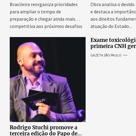
Brasileira reorganiza prioridades
Obra analisa o devido
para ampliar o tempo de
e destaca a importânc
preparação e chegar ainda mais
aos direitos fundamen
competitiva aos próximos desafios
atuação do Estado...
do skate internacional...
Exame toxicológi
primeira CNH ge
denúncias de cor
GAZETA SÃO PAULO
excessivos de cab
revolta entre can
Rodrigo Stuchi promove a
terceira edição do Papo de