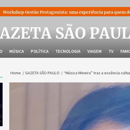
Protagonista: uma experiência para quem decidiu liderar a pró
AZETA SÃO PAU
LO
MÚSICA
POLÍTICA
TECNOLOGIA
VIAGEM
TV
FAM
Home
GAZETA SÃO PAULO
“Música Mineira” traz a essência cultu