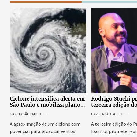
Ciclone intensifica alerta em
Rodrigo Stuchi p
São Paulo e mobiliza plano
terceira edição d
emergencial para evitar
Escritor, podcast
GAZETA SÃO PAULO
GAZETA SÃO PAULO
impactos no fornecimento
reúne especialist
de energia
discutir saúde me
A aproximação de um ciclone com
A terceira edição do 
prosperidade.
potencial para provocar ventos
Escritor promete reun