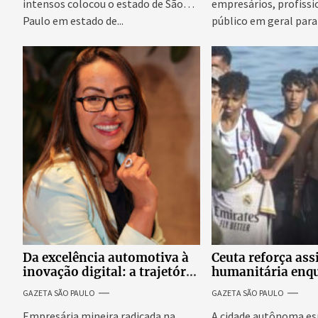
intensos colocou o estado de São
empresários, profissi
Paulo em estado de...
público em geral para
conteúdo,...
Da excelência automotiva à
Ceuta reforça ass
inovação digital: a trajetória
humanitária enq
internacional da empresária
Espanha busca ev
GAZETA SÃO PAULO
GAZETA SÃO PAULO
Adriene Silva
onda migratória
Empresária mineira radicada na
A cidade autônoma es