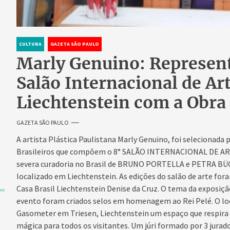
CULTURA
GAZETA SÃO PAULO
Marly Genuino: Represent
Salão Internacional de Ar
Liechtenstein com a Obra
GAZETA SÃO PAULO
A artista Plástica Paulistana Marly Genuino, foi selecionada p
Brasileiros que compõem o
8° SALÃO INTERNACIONAL DE AR
severa curadoria no Brasil de BRUNO PORTELLA e PETRA B
localizado em Liechtenstein.
As edições do salão de arte for
Casa Brasil Liechtenstein Denise da Cruz.
O tema da exposição
evento foram criados selos em homenagem ao Rei Pelé.
O lo
Gasometer em Triesen, Liechtenstein um espaço que respira 
mágica para todos os visitantes. Um júri formado por 3 jurado