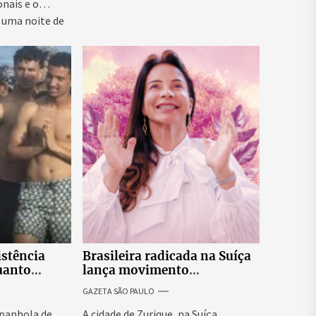
onais e o
 uma noite de
istência
Brasileira radicada na Suíça
uanto
lança movimento
itar nova
internacional voltado ao
GAZETA SÃO PAULO
fortalecimento da identidade
feminina
panhola de
A cidade de Zurique, na Suíça,