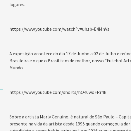
lugares.
https://www.youtube.com/watch?v=uhzb-E4MnVs
A exposição acontece do dia 17 de Junho a 02 de Julho e reúne 
Brasileira e o que o Brasil tem de melhor,
nosso “Futebol Art
Mundo.
https://www.youtube.com/shorts/hO40woFRr4k
Sobre a artista
Marly Genuino, é natural de São Paulo – Capita
presente na vida da artista desde 1995 quando começou a dar
autodidata
e como hobby principal, em 2016 criou a marca d