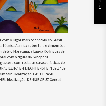
NEXT POST
or com o lugar mais conhecido do Brasil
a Técnica Acrílica sobre tela e dimensões
r dele o Maracanã,
a Lagoa Rodrigues de
aral com a figura do “Abaporu”
gostosa com todas as características do
 BRASILEIRA EM LIECHTENSTEIN
de 17 de
tenstein.
Realização: CASA BRASIL
CHEL
Idealização: DENISE CRUZ Consul