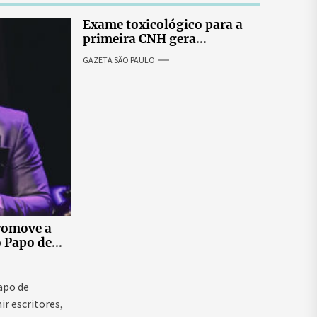
Exame toxicológico para a
primeira CNH gera
denúncias de cortes
GAZETA SÃO PAULO
excessivos de cabelo e
revolta entre candidatas
romove a
o Papo de
 ao vivo que
as para
ntal e
Papo de
ir escritores,