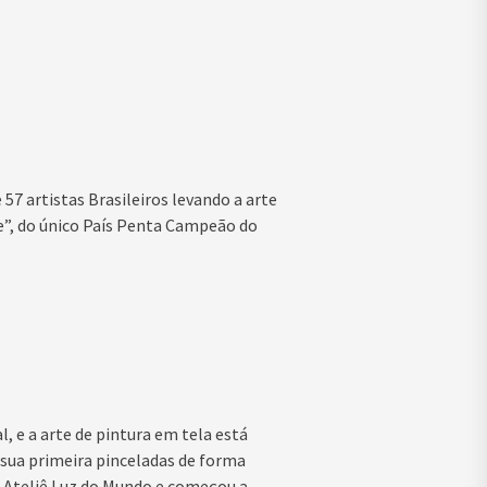
57 artistas Brasileiros levando a arte
e”, do único País Penta Campeão do
l, e a arte de pintura em tela está
 sua primeira pinceladas de forma
o Ateliê Luz do Mundo e começou a