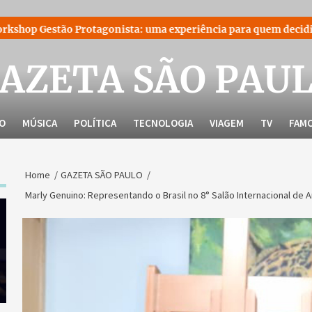
onista: uma experiência para quem decidiu liderar a própria h
AZETA SÃO PAU
LO
MÚSICA
POLÍTICA
TECNOLOGIA
VIAGEM
TV
FAM
Home
GAZETA SÃO PAULO
Marly Genuino: Representando o Brasil no 8° Salão Internacional de A