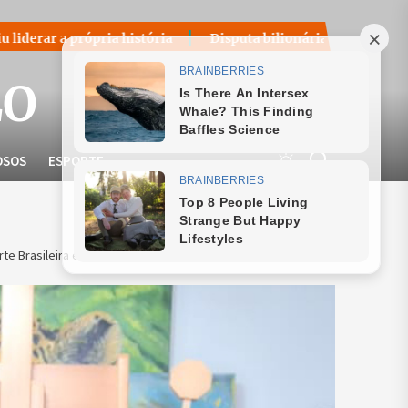
istória
Disputa bilionária sobre royalties do petróleo volt
LO
OSOS
ESPORTE
rte Brasileira em Liechtenstein com a Obra ‘Rio 360º'”