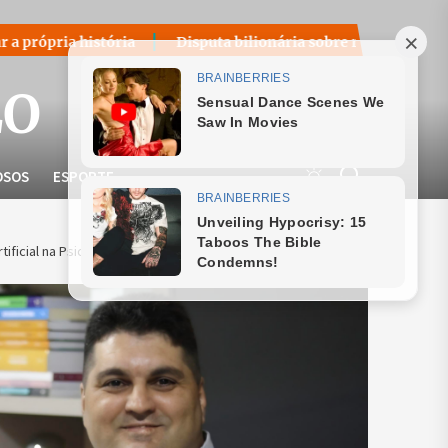
Disputa bilionária sobre royalties do petróleo volta ao cen
LO
OSOS
ESPORTE
tificial na Psicologia e Hipnose Clínica