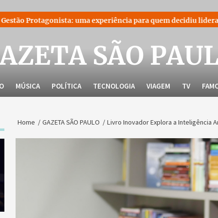
uma experiência para quem decidiu liderar a própria história
AZETA SÃO PAU
LO
MÚSICA
POLÍTICA
TECNOLOGIA
VIAGEM
TV
FAM
Home
GAZETA SÃO PAULO
Livro Inovador Explora a Inteligência Ar