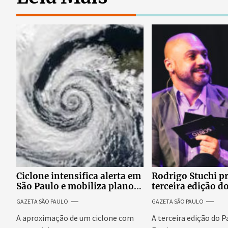
Ciclone intensifica alerta em
Rodrigo Stuchi p
São Paulo e mobiliza plano
terceira edição d
emergencial para evitar
Escritor, podcast
GAZETA SÃO PAULO
GAZETA SÃO PAULO
impactos no fornecimento
reúne especialist
de energia
discutir saúde me
A aproximação de um ciclone com
A terceira edição do 
prosperidade.