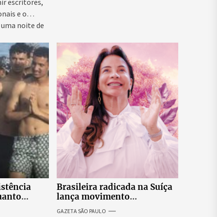
ir escritores,
onais e o
 uma noite de
istência
Brasileira radicada na Suíça
uanto
lança movimento
itar nova
internacional voltado ao
GAZETA SÃO PAULO
fortalecimento da identidade