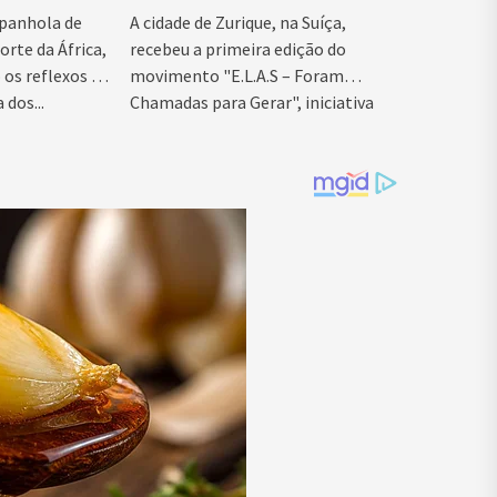
feminina
panhola de
A cidade de Zurique, na Suíça,
orte da África,
recebeu a primeira edição do
os reflexos da
movimento "E.L.A.S – Foram
 dos...
Chamadas para Gerar", iniciativa
idealizada...