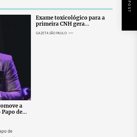
NEXT POST
Exame toxicológico para a
primeira CNH gera
denúncias de cortes
GAZETA SÃO PAULO
excessivos de cabelo e
revolta entre candidatas
romove a
o Papo de
 ao vivo que
as para
ntal e
Papo de