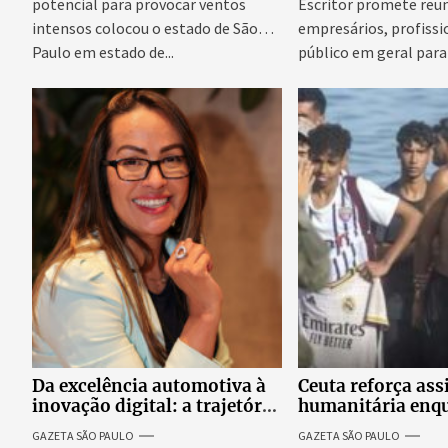
potencial para provocar ventos
Escritor promete reun
intensos colocou o estado de São
empresários, profissi
Paulo em estado de...
público em geral para
conteúdo,...
Da excelência automotiva à
Ceuta reforça ass
inovação digital: a trajetória
humanitária enq
internacional da empresária
Espanha busca ev
GAZETA SÃO PAULO
GAZETA SÃO PAULO
Adriene Silva
onda migratória