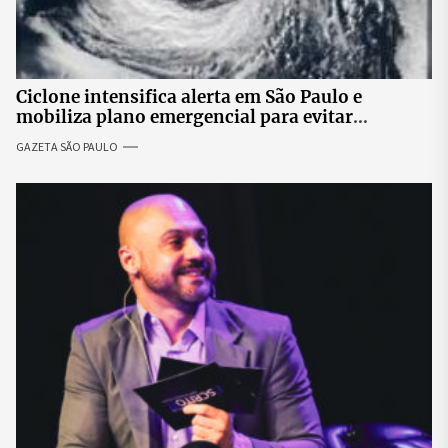
Ciclone intensifica alerta em São Paulo e
mobiliza plano emergencial para evitar
impactos no fornecimento de energia
GAZETA SÃO PAULO