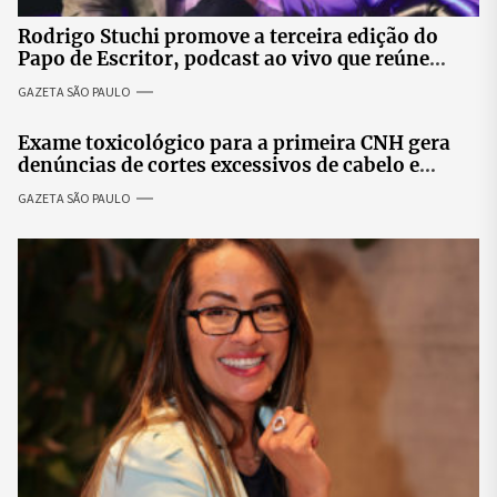
Rodrigo Stuchi promove a terceira edição do
Papo de Escritor, podcast ao vivo que reúne
especialistas para discutir saúde mental e
GAZETA SÃO PAULO
prosperidade.
Exame toxicológico para a primeira CNH gera
denúncias de cortes excessivos de cabelo e
revolta entre candidatas
GAZETA SÃO PAULO