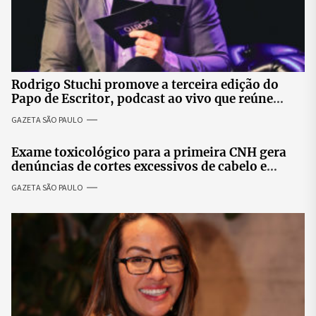
Rodrigo Stuchi promove a terceira edição do
Papo de Escritor, podcast ao vivo que reúne
especialistas para discutir saúde mental e
GAZETA SÃO PAULO
prosperidade.
Exame toxicológico para a primeira CNH gera
denúncias de cortes excessivos de cabelo e
revolta entre candidatas
GAZETA SÃO PAULO