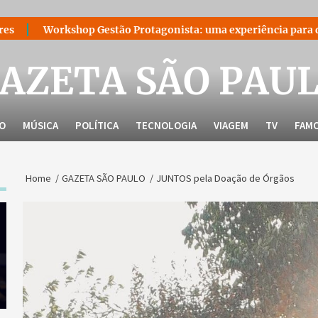
Gestão Protagonista: uma experiência para quem decidiu lidera
AZETA SÃO PAU
LO
MÚSICA
POLÍTICA
TECNOLOGIA
VIAGEM
TV
FAM
Home
GAZETA SÃO PAULO
JUNTOS pela Doação de Órgãos