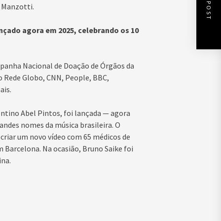
NEXT POST
 Manzotti.
nçado agora em 2025, celebrando os 10
mpanha Nacional de Doação de Órgãos da
o Rede Globo, CNN, People, BBC,
ais.
ntino Abel Pintos, foi lançada — agora
randes nomes da música brasileira. O
 criar um novo vídeo com 65 médicos de
m Barcelona. Na ocasião, Bruno Saike foi
na.