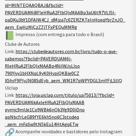
id=MlNTEQAAQBAJ&fbclid=
PAVERDUAM6j8FleHRuA2FlbQIxMAAB
p3aU6tR7VLI5l-
oaDKu3bY1DFAIW4CJ_
dMjza7c0ZERZKTeInHoeqYbrZnJO_
aem_EwHzMiCzZZjTFxPEQuMMRg
Impresso (com entrega para todo o Brasil)
Clube de Autores
Link:
https://clubedeautores.
com.br/livro/tudo-o-que-
sabemos?fbclid=PAVERDUAM6j-
RleHRuA2FlbQIxMAABp4NiIWJsLlso
790Yjyv1bHXNqL9yK0HvpiQKBie0CZ
X5hrF9PlyJN08SdEyb_aem_
WM1R7pWPYDGLSmYFjLSllQ
Uiclap
Link:
https://loja.uiclap.com/
titulo/ua75013/?fbclid=
PAVERDUAM6kAxleHRuA2FlbQIxMAAB
pymjc9mUe1Co9WBk6nOk3Yg9D0iDno
apNbcfrLeG89fYE6kh5no6C3stodeq
_aem_mFaSw9tN5kEu14HtAgqETw
Acompanhe novidades e bastidores pelo Instagram: