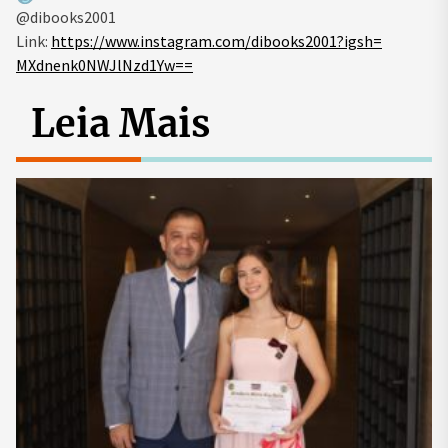
@dibooks2001
Link:
https://www.instagram.
com/dibooks2001?igsh=
MXdnenk0NWJlNzd1Yw==
Leia Mais