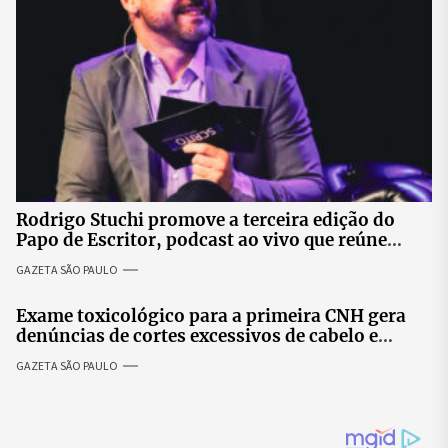
Rodrigo Stuchi promove a terceira edição do
Papo de Escritor, podcast ao vivo que reúne
especialistas para discutir saúde mental e
GAZETA SÃO PAULO
prosperidade.
Exame toxicológico para a primeira CNH gera
denúncias de cortes excessivos de cabelo e
revolta entre candidatas
GAZETA SÃO PAULO