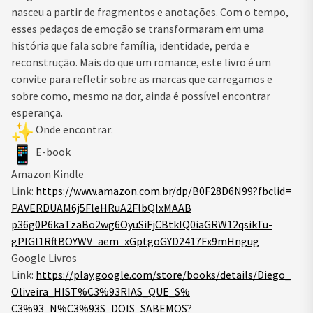
nasceu a partir de fragmentos e anotações. Com o tempo,
esses pedaços de emoção se transformaram em uma
história que fala sobre família, identidade, perda e
reconstrução. Mais do que um romance, este livro é um
convite para refletir sobre as marcas que carregamos e
sobre como, mesmo na dor, ainda é possível encontrar
esperança.
Onde encontrar:
E-book
Amazon Kindle
Link:
https://www.amazon.com.
br/dp/B0F28D6N99?fbclid=
PAVERDUAM6j5FleHRuA2FlbQIxMAAB
p36g0P6kaTzaBo2wg6OyuSiFjCBtkI
Q0iaGRW12qsikTu-
gPIGl1RftBOYWV_aem_
xGptgoGYD2417Fx9mHngug
Google Livros
Link:
https://play.google.com/
store/books/details/Diego_
Oliveira_HIST%C3%93RIAS_QUE_S%
C3%93_N%C3%93S_DOIS_SABEMOS?