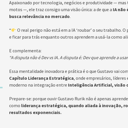
Apaixonado por tecnologia, negócios e produtividade — ma
motos —, ele traz consigo uma visão única: a de que a
IA não 
busca relevância no mercado
.
“
O real perigo não está em a IA ‘roubar’ o seu trabalho. O
e ficar para trás enquanto outros aprendem a usá-la como ali
E complementa:
“A disputa não é Dev vs IA. A disputa é: Dev que aprende a usar
Essa mentalidade inovadora e prática é o que Gustavo vai co
Capítulo Liderança Estratégica
, onde empresários, líderes
moderno na integração entre
Inteligência Artificial, visão
Prepare-se: porque ouvir Gustavo Rurik não é apenas aprende
como
liderança estratégica, quando aliada à inovação, r
resultados exponenciais.