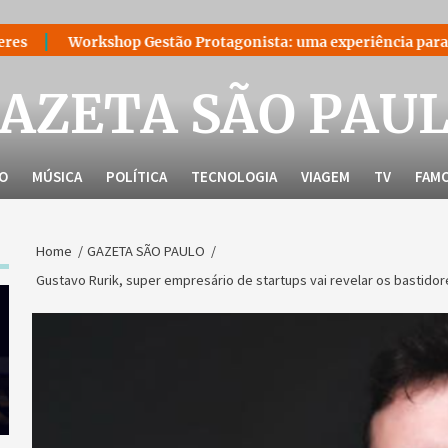
hop Gestão Protagonista: uma experiência para quem decidiu lid
AZETA SÃO PAU
LO
MÚSICA
POLÍTICA
TECNOLOGIA
VIAGEM
TV
FAM
Home
GAZETA SÃO PAULO
Gustavo Rurik, super empresário de startups vai revelar os bastido