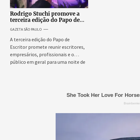
Rodrigo Stuchi promove a
terceira edição do Papo de
Escritor, podcast ao vivo que
GAZETA SÃO PAULO
reúne especialistas para
discutir saúde mental e
A terceira edição do Papo de
prosperidade.
Escritor promete reunir escritores,
empresários, profissionais e o
público em geral para uma noite de
conteúdo,...