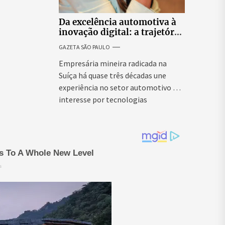
Da excelência automotiva à
inovação digital: a trajetória
internacional da empresária
GAZETA SÃO PAULO
Adriene Silva
Empresária mineira radicada na
Suíça há quase três décadas une
experiência no setor automotivo e
interesse por tecnologias
emergentes para...