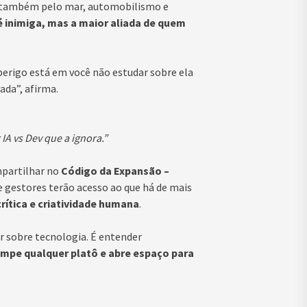
s também pelo mar, automobilismo e
é inimiga, mas a maior aliada de quem
 perigo está em você não estudar sobre ela
ada”, afirma.
 IA vs Dev que a ignora.”
mpartilhar no
Código da Expansão –
 e gestores terão acesso ao que há de mais
 crítica e criatividade humana
.
r sobre tecnologia. É entender
ompe qualquer platô e abre espaço para