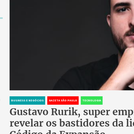
a
BUSINESS E NEGÓCIOS
GAZETA SÃO PAULO
TECNOLOGIA
Gustavo Rurik, super empr
revelar os bastidores da l