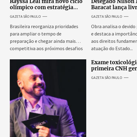
Rayssa Leal mira novo ciclo
Delegado Nilson
olímpico com estratégia
Baracat lança liv
voltada a mais treinos e
garantias consti
GAZETA SÃO PAULO
GAZETA SÃO PAULO
evolução no skate
processo penal br
Brasileira reorganiza prioridades
Obra analisa o devido
para ampliar o tempo de
e destaca a importânc
preparação e chegar ainda mais
aos direitos fundamen
competitiva aos próximos desafios
atuação do Estado...
do skate internacional...
Exame toxicológi
primeira CNH ge
denúncias de cor
GAZETA SÃO PAULO
excessivos de cab
revolta entre can