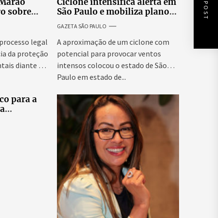
NEXT POST
 Marão
Ciclone intensifica alerta em
ro sobre
São Paulo e mobiliza plano
tucionais no
emergencial para evitar
GAZETA SÃO PAULO
asileiro
impactos no fornecimento
de energia
 processo legal
A aproximação de um ciclone com
ia da proteção
potencial para provocar ventos
tais diante da
intensos colocou o estado de São
Paulo em estado de...
co para a
ra
tes
elo e
didatas