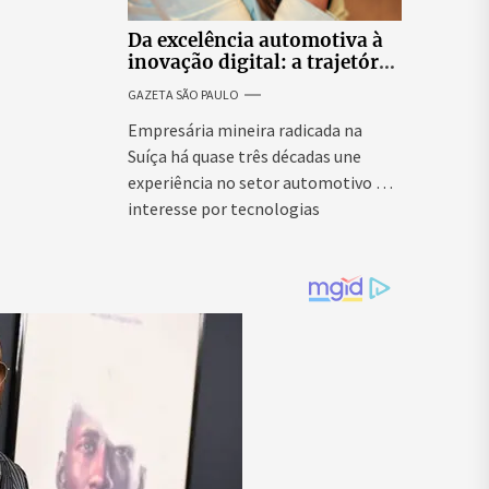
Da excelência automotiva à
inovação digital: a trajetória
internacional da empresária
GAZETA SÃO PAULO
Adriene Silva
Empresária mineira radicada na
Suíça há quase três décadas une
experiência no setor automotivo e
interesse por tecnologias
emergentes para...