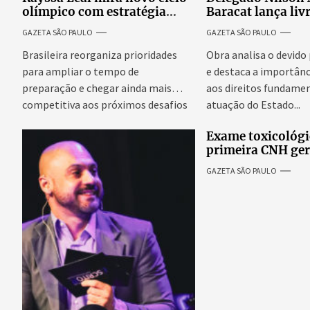
olímpico com estratégia
Baracat lança liv
voltada a mais treinos e
garantias consti
GAZETA SÃO PAULO
GAZETA SÃO PAULO
evolução no skate
processo penal br
Brasileira reorganiza prioridades
Obra analisa o devido
para ampliar o tempo de
e destaca a importânc
preparação e chegar ainda mais
aos direitos fundamen
competitiva aos próximos desafios
atuação do Estado...
do skate internacional...
Exame toxicológi
primeira CNH ge
denúncias de cor
GAZETA SÃO PAULO
excessivos de cab
revolta entre can