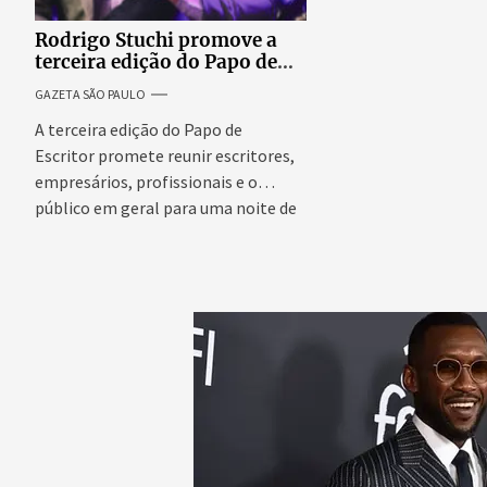
Rodrigo Stuchi promove a
terceira edição do Papo de
Escritor, podcast ao vivo que
GAZETA SÃO PAULO
reúne especialistas para
discutir saúde mental e
A terceira edição do Papo de
prosperidade.
Escritor promete reunir escritores,
empresários, profissionais e o
público em geral para uma noite de
conteúdo,...