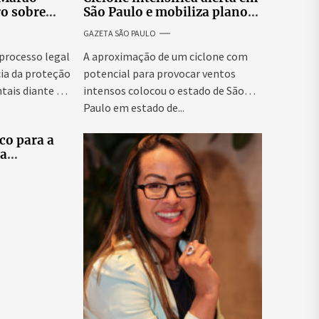
ro sobre
São Paulo e mobiliza plano
tucionais no
emergencial para evitar
GAZETA SÃO PAULO
asileiro
impactos no fornecimento
de energia
 processo legal
A aproximação de um ciclone com
ia da proteção
potencial para provocar ventos
tais diante da
intensos colocou o estado de São
Paulo em estado de...
co para a
ra
tes
elo e
didatas