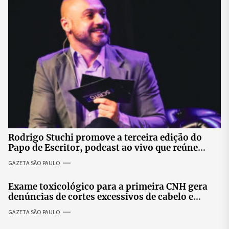
Rodrigo Stuchi promove a terceira edição do
Papo de Escritor, podcast ao vivo que reúne
especialistas para discutir saúde mental e
GAZETA SÃO PAULO
prosperidade.
Exame toxicológico para a primeira CNH gera
denúncias de cortes excessivos de cabelo e
revolta entre candidatas
GAZETA SÃO PAULO