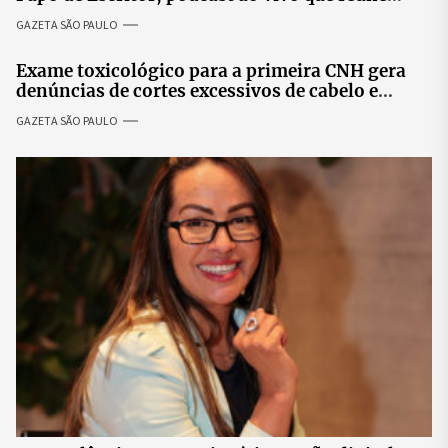
especialistas para discutir saúde mental e
GAZETA SÃO PAULO
prosperidade.
Exame toxicológico para a primeira CNH gera
denúncias de cortes excessivos de cabelo e
revolta entre candidatas
GAZETA SÃO PAULO