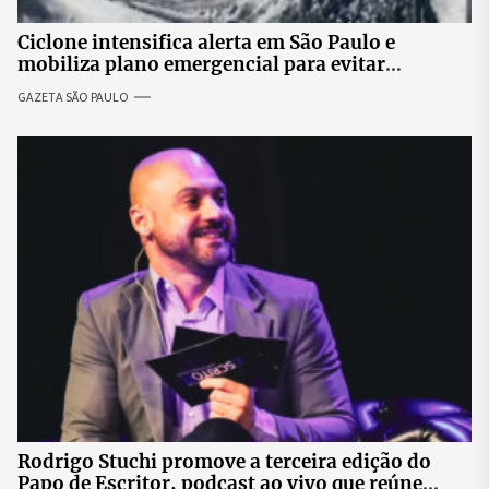
Ciclone intensifica alerta em São Paulo e
mobiliza plano emergencial para evitar
impactos no fornecimento de energia
GAZETA SÃO PAULO
Rodrigo Stuchi promove a terceira edição do
Papo de Escritor, podcast ao vivo que reúne