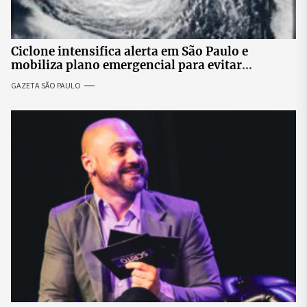
Ciclone intensifica alerta em São Paulo e
mobiliza plano emergencial para evitar
impactos no fornecimento de energia
GAZETA SÃO PAULO