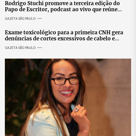
Rodrigo Stuchi promove a terceira edição do
Papo de Escritor, podcast ao vivo que reúne
especialistas para discutir saúde mental e
GAZETA SÃO PAULO
prosperidade.
Exame toxicológico para a primeira CNH gera
denúncias de cortes excessivos de cabelo e
revolta entre candidatas
GAZETA SÃO PAULO