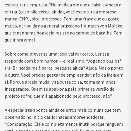
estruturar a empresa. “Na medida em que o caixa começa a
entrar (caso não exista ainda), você estrutura a empresa:
marca, CNPJ, site, processos. Tem uma frase que eu gosto
muito, atribuída ao general prussiano Helmuth von Moltke,
que é: nenhuma boa ideia resiste ao campo de batalha. Tem
que ir pra cima!”
Sobre como prever se uma ideia vai dar certo, Larissa
responde com bom humor — e realismo. “Jogando búzios?
(rs) Brincadeiras à parte: pesquisa ajuda? Ajuda. Mas o ponto
é outro. Você precisa gostar de empreender, não da ideia em
si. Porque a ideia muda, vira outra coisa, toma caminhos
inesperados. Quem se apaixona pela primeira versão do
projeto sofre; quem é apaixonado pelo processo, não”.
A especialista aponta ainda os erros mais comuns que tem
observado no início das jornadas empreendedoras.
“Comparação. Ela é completamente inútil porque ninguém
está jogando o mesmo jogo que você. E um outro erro