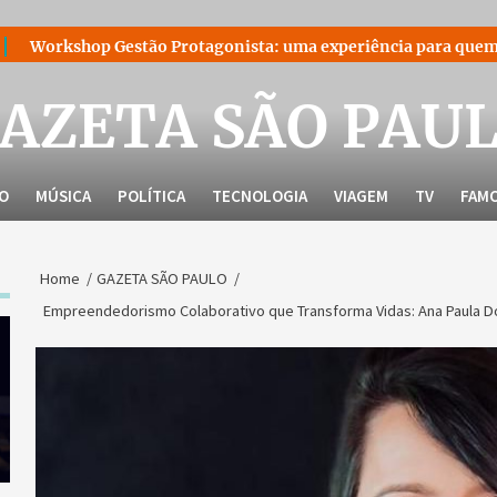
estão Protagonista: uma experiência para quem decidiu liderar
AZETA SÃO PAU
LO
MÚSICA
POLÍTICA
TECNOLOGIA
VIAGEM
TV
FAM
Home
GAZETA SÃO PAULO
Empreendedorismo Colaborativo que Transforma Vidas: Ana Paula Do