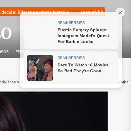
 a própria história
Disputa bilionária sobre royalties do 
LO
OSOS
ESPORTE
ria lança o Programa Decola Empreendedor Online em parceria com Mirell