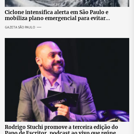
Ciclone intensifica alerta em São Paulo e
mobiliza plano emergencial para evitar
impactos no fornecimento de energia
GAZETA SÃO PAULO
Rodrigo Stuchi promove a terceira edição do
Papo de Escritor, podcast ao vivo que reúne