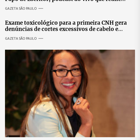
especialistas para discutir saúde mental e
GAZETA SÃO PAULO
prosperidade.
Exame toxicológico para a primeira CNH gera
denúncias de cortes excessivos de cabelo e
revolta entre candidatas
GAZETA SÃO PAULO