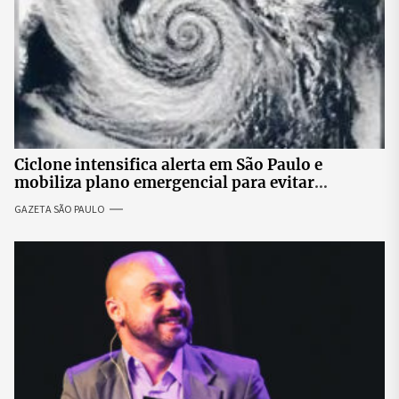
Ciclone intensifica alerta em São Paulo e
mobiliza plano emergencial para evitar
impactos no fornecimento de energia
GAZETA SÃO PAULO