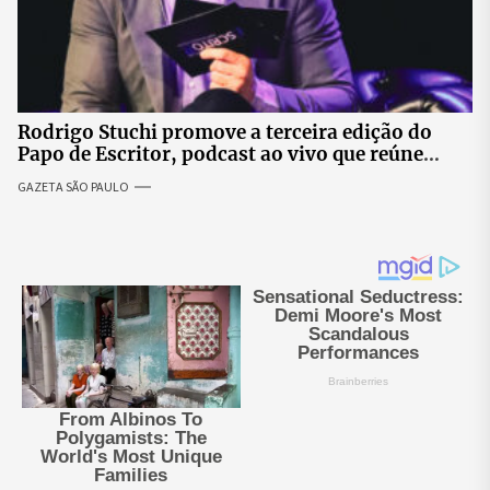
Rodrigo Stuchi promove a terceira edição do
Papo de Escritor, podcast ao vivo que reúne
especialistas para discutir saúde mental e
GAZETA SÃO PAULO
prosperidade.