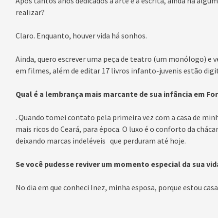
Após tantos anos dedicados à arte e à escrita, ainda há algu
realizar?
Claro. Enquanto, houver vida há sonhos.
Ainda, quero escrever uma peça de teatro (um monólogo) e v
em filmes, além de editar 17 livros infanto-juvenis estão digi
Qual é a lembrança mais marcante de sua infância em Fo
. Quando tomei contato pela primeira vez com a casa de mi
mais ricos do Ceará, para época. O luxo é o conforto da chác
deixando marcas indeléveis que perduram até hoje.
Se você pudesse reviver um momento especial da sua vida
No dia em que conheci Inez, minha esposa, porque estou casa