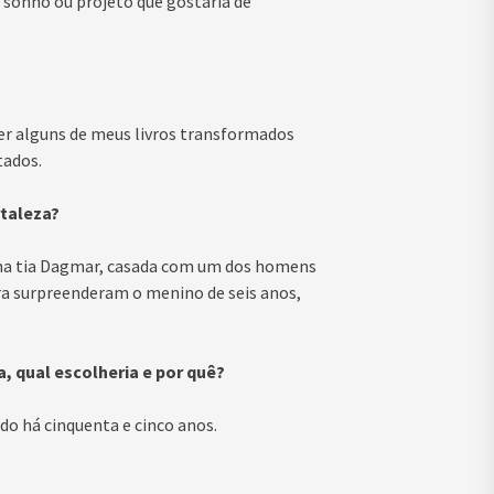
m sonho ou projeto que gostaria de
er alguns de meus livros transformados
tados.
rtaleza?
nha tia Dagmar, casada com um dos homens
ara surpreenderam o menino de seis anos,
, qual escolheria e por quê?
do há cinquenta e cinco anos.