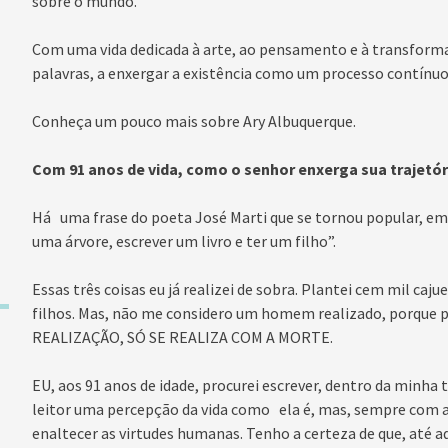
sobre o mundo.
Com uma vida dedicada à arte, ao pensamento e à transformaç
palavras, a enxergar a existência como um processo contínuo 
Conheça um pouco mais sobre Ary Albuquerque.
Com 91 anos de vida, como o senhor enxerga sua trajetóri
Há uma frase do poeta José Marti que se tornou popular, em
uma árvore, escrever um livro e ter um filho”.
Essas três coisas eu já realizei de sobra. Plantei cem mil cajue
filhos. Mas, não me considero um homem realizado, porqu
REALIZAÇÃO, SÓ SE REALIZA COM A MORTE.
EU, aos 91 anos de idade, procurei escrever, dentro da minha t
leitor uma percepção da vida como ela é, mas, sempre com a
enaltecer as virtudes humanas. Tenho a certeza de que, até aq