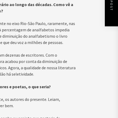
NEXT POST
ário ao longo das décadas. Como vê a
s?
nte no eixo Rio-São Paulo, raramente, nas
. A percentagem de analfabetos impedia
e diminuição do analfabetismo o livro
 que deu voz a milhões de pessoas.
ram dezenas de escritores. Com o
ura acabou por conta da diminuição de
nicos. Agora, a qualidade de nossa literatura
ão há seletividade.
res e poetas, o que seria?
e, os autores do presente. Leiam,
ver bem.