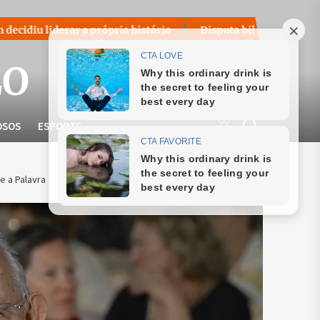
 a própria história
Disputa bilionária sobre royalties do 
LO
OSOS
ESPORTE
 a Palavra