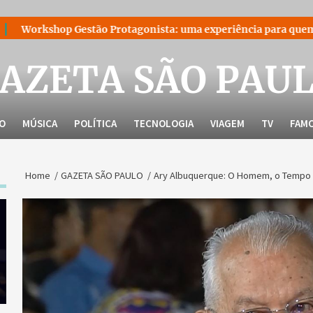
estão Protagonista: uma experiência para quem decidiu liderar
AZETA SÃO PAU
LO
MÚSICA
POLÍTICA
TECNOLOGIA
VIAGEM
TV
FAM
Home
GAZETA SÃO PAULO
Ary Albuquerque: O Homem, o Tempo e