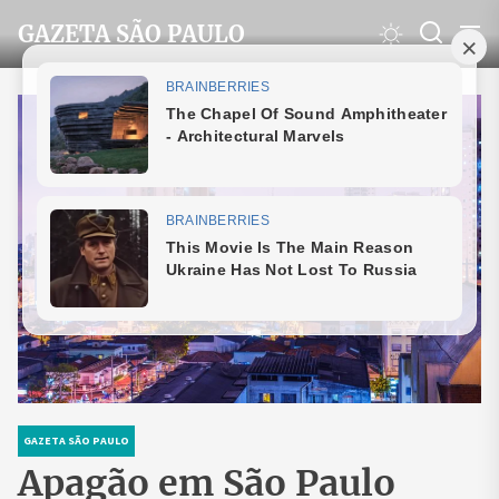
Skip
GAZETA SÃO PAULO
to
the
content
GAZETA SÃO PAULO
Apagão em São Paulo