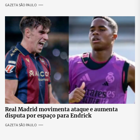
adolescentes
GAZETA SÃO PAULO
Real Madrid movimenta ataque e aumenta
disputa por espaço para Endrick
GAZETA SÃO PAULO