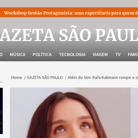
o Protagonista: uma experiência para quem decidiu liderar a pr
AZETA SÃO PAU
LO
MÚSICA
POLÍTICA
TECNOLOGIA
VIAGEM
TV
FAM
Home
GAZETA SÃO PAULO
Além do Sim: Rafa Kalimann rompe o si