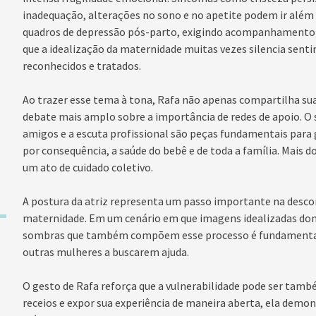
inadequação, alterações no sono e no apetite podem ir além 
quadros de depressão pós-parto, exigindo acompanhamento pr
que a idealização da maternidade muitas vezes silencia sent
reconhecidos e tratados.
Ao trazer esse tema à tona, Rafa não apenas compartilha sua
debate mais amplo sobre a importância de redes de apoio. O 
amigos e a escuta profissional são peças fundamentais para g
por consequência, a saúde do bebê e de toda a família. Mais d
um ato de cuidado coletivo.
A postura da atriz representa um passo importante na desco
maternidade. Em um cenário em que imagens idealizadas domin
sombras que também compõem esse processo é fundamental 
outras mulheres a buscarem ajuda.
O gesto de Rafa reforça que a vulnerabilidade pode ser tamb
receios e expor sua experiência de maneira aberta, ela demon