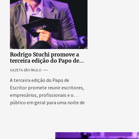
Rodrigo Stuchi promove a
terceira edição do Papo de
Escritor, podcast ao vivo que
GAZETA SÃO PAULO
reúne especialistas para
discutir saúde mental e
A terceira edição do Papo de
prosperidade.
Escritor promete reunir escritores,
empresários, profissionais e o
público em geral para uma noite de
conteúdo,...