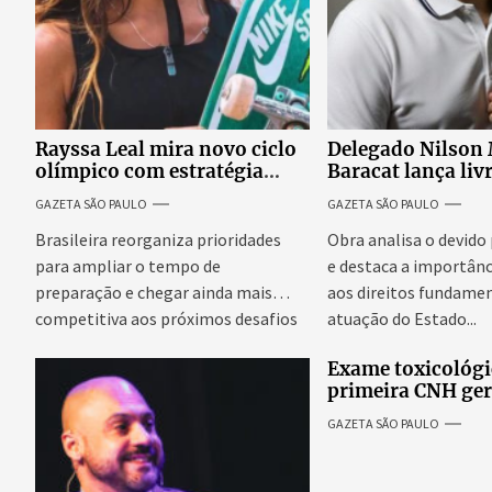
Rayssa Leal mira novo ciclo
Delegado Nilson
olímpico com estratégia
Baracat lança liv
voltada a mais treinos e
garantias consti
GAZETA SÃO PAULO
GAZETA SÃO PAULO
evolução no skate
processo penal br
Brasileira reorganiza prioridades
Obra analisa o devido
para ampliar o tempo de
e destaca a importânc
preparação e chegar ainda mais
aos direitos fundamen
competitiva aos próximos desafios
atuação do Estado...
do skate internacional...
Exame toxicológi
primeira CNH ge
denúncias de cor
GAZETA SÃO PAULO
excessivos de cab
revolta entre can