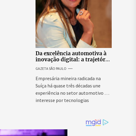
Da excelência automotiva à
inovação digital: a trajetória
internacional da empresária
GAZETA SÃO PAULO
Adriene Silva
Empresária mineira radicada na
Suíça há quase três décadas une
experiência no setor automotivo e
interesse por tecnologias
emergentes para...