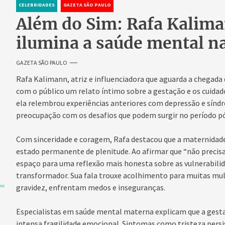
CELEBRIDADES
GAZETA SÃO PAULO
Além do Sim: Rafa Kalima
ilumina a saúde mental n
GAZETA SÃO PAULO
Rafa Kalimann, atriz e influenciadora que aguarda a chegada d
com o público um relato íntimo sobre a gestação e os cuida
ela relembrou experiências anteriores com depressão e sínd
preocupação com os desafios que podem surgir no período p
Com sinceridade e coragem, Rafa destacou que a maternidad
estado permanente de plenitude. Ao afirmar que “não precisa
espaço para uma reflexão mais honesta sobre as vulnerabil
transformador. Sua fala trouxe acolhimento para muitas mulh
gravidez, enfrentam medos e inseguranças.
Especialistas em saúde mental materna explicam que a gest
intensa fragilidade emocional. Sintomas como tristeza persis