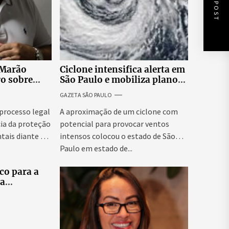
NEXT POST
 Marão
Ciclone intensifica alerta em
ro sobre
São Paulo e mobiliza plano
tucionais no
emergencial para evitar
GAZETA SÃO PAULO
asileiro
impactos no fornecimento
de energia
 processo legal
A aproximação de um ciclone com
ia da proteção
potencial para provocar ventos
tais diante da
intensos colocou o estado de São
Paulo em estado de...
co para a
ra
tes
elo e
didatas