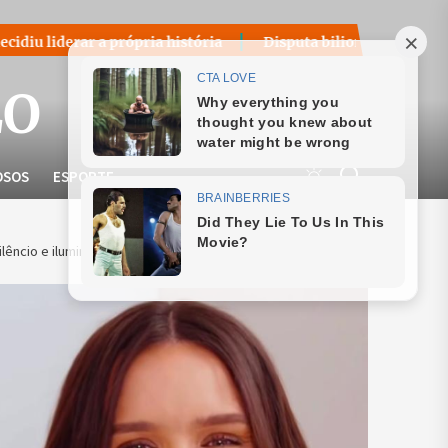
ópria história
Disputa bilionária sobre royalties do petró
LO
OSOS
ESPORTE
lêncio e ilumina a saúde mental na gestação