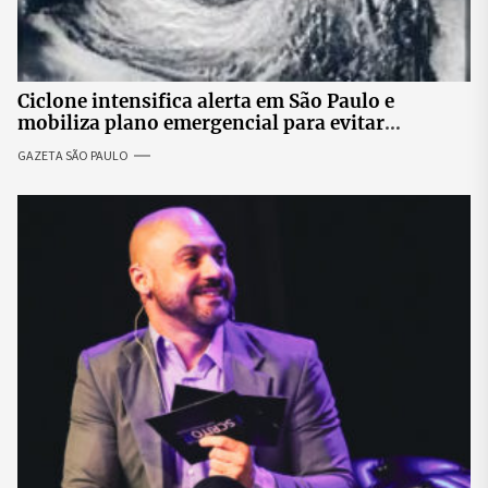
Ciclone intensifica alerta em São Paulo e
mobiliza plano emergencial para evitar
impactos no fornecimento de energia
GAZETA SÃO PAULO