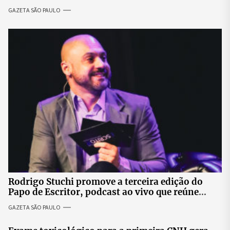
impactos no fornecimento de energia
GAZETA SÃO PAULO
Rodrigo Stuchi promove a terceira edição do
Papo de Escritor, podcast ao vivo que reúne
especialistas para discutir saúde mental e
GAZETA SÃO PAULO
prosperidade.