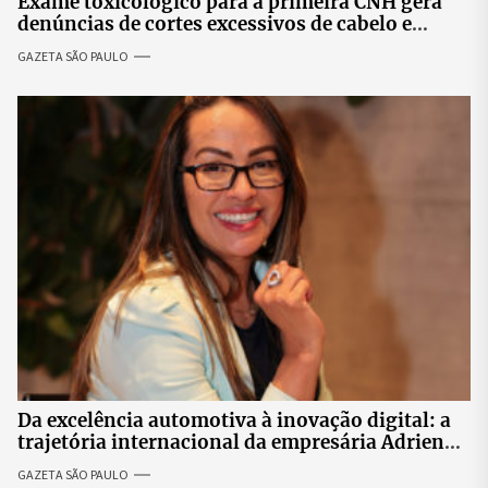
Exame toxicológico para a primeira CNH gera
denúncias de cortes excessivos de cabelo e
revolta entre candidatas
GAZETA SÃO PAULO
Da excelência automotiva à inovação digital: a
trajetória internacional da empresária Adriene
Silva
GAZETA SÃO PAULO