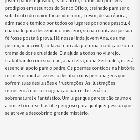
jovem padre Inquisidor, Paul Carter, conhecido por seus
prodígios em assuntos do Santo Ofício, treinado para ser o
substituto do maior Inquisidor-mor, Trevor, de sua época,
admirado e temido por todos os lugares por onde passou, é
chamado para desvendar o mistério, só não contava que sua
fé fosse posta à prova. Há nossa linda jovem Ana, de uma
perfeição incrível, todavia marcada por uma maldição e uma
trama de dor e crueldade. Ela ajuda a todos no vilarejo,
trabalhando com sua mãe, a parteira, dona Gertrudes, e será
essencial apoio para o padre. Os poemas contidos na história
refletem, muitas vezes, o desabafo das personagens que
sofrem suas desilusões e frustrações. As ilustrações
remetem à nossa imaginação para este cenário
sobrenatural e fantástico. Um lugar que parece tão calmo e
à noite torna-se hostil e perigoso para qualquer pessoa que
se atreva a descobrir o grande mistério.