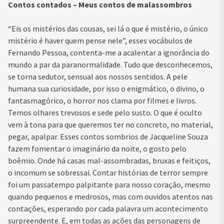
Contos contados – Meus contos de malassombros
“Eis os mistérios das cousas, sei lá o que é mistério, o único
mistério é haver quem pense nele”, esses vocábulos de
Fernando Pessoa, contenta-me a acalentar a ignorância do
mundo a par da paranormalidade. Tudo que desconhecemos,
se torna sedutor, sensual aos nossos sentidos. A pele
humana sua curiosidade, por isso o enigmático, o divino, o
fantasmagórico, o horror nos clama por filmes e livros.
Temos olhares trevosos e sede pelo susto. O que é oculto
vem à tona para que queremos ter no concreto, no material,
pegar, apalpar. Esses contos sombrios de Jacqueline Souza
fazem fomentar o imaginário da noite, o gosto pelo
boêmio. Onde há casas mal-assombradas, bruxas e feitiços,
o incomum se sobressai. Contar histórias de terror sempre
foi um passatempo palpitante para nosso coração, mesmo
quando pequenos e medrosos, mas com ouvidos atentos nas
contações, esperando por cada palavra um acontecimento
surpreendente. E, em todas as ações das personagens de