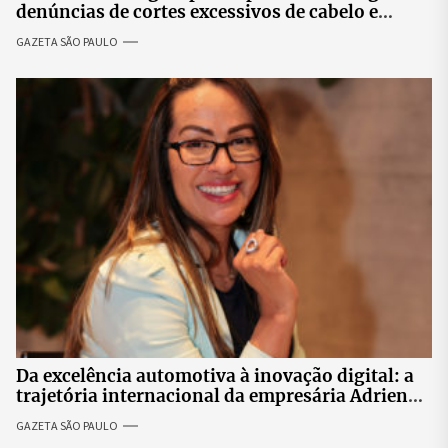
denúncias de cortes excessivos de cabelo e
revolta entre candidatas
GAZETA SÃO PAULO
Da excelência automotiva à inovação digital: a
trajetória internacional da empresária Adriene
Silva
GAZETA SÃO PAULO