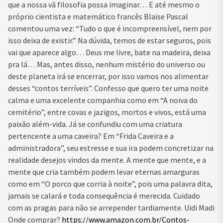
que a nossa vã filosofia possa imaginar… E até mesmo o
próprio cientista e matemático francês Blaise Pascal
comentou uma vez: “Tudo o que é incompreensível, nem por
isso deixa de existir.” Na dúvida, temos de estar seguros, pois
vai que aparece algo… Deus me livre, bate na madeira, deixa
pra lá… Mas, antes disso, nenhum mistério do universo ou
deste planeta irá se encerrar, por isso vamos nos alimentar
desses “contos terríveis”. Confesso que quero ter uma noite
calma e uma excelente companhia como em “A noiva do
cemitério”, entre covas e jazigos, mortos e vivos, está uma
paixão além-vida. Já se confundiu com uma criatura
pertencente a uma caveira? Em “Frida Caveira e a
administradora”, seu estresse e sua ira podem concretizar na
realidade desejos vindos da mente. A mente que mente, e a
mente que cria também podem levar eternas amarguras
como em “O porco que corria à noite”, pois uma palavra dita,
jamais se calará e toda consequência é merecida. Cuidado
com as pragas para não se arrepender tardiamente. Uidi Madi
Onde comprar?
https://www.amazon.com.br/Contos-