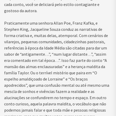
cada conto, você se deliciará pelo estilo contagiante e
gostoso da autora.
Praticamente uma senhora Allan Poe, Franz Kafka, e
Stephen King, Jacqueline Souza conduz as narrativas de
forma criativa e, muitas delas, atemporal. Com cenários de
vilarejos, pequenas comunidades, cidadezinhas pastorais,
referências à época da Idade Média são citadas para dar um
sabor de “antigamente…”, “num lugar distante…”, “assim
era comentado em tal época…”. Isso faz parte do conto “A
mansão das almas enclausuradas” e a herança maldita da
família Taylor. Ou o terrível mistério que paira em “O
espelho amaldiçoado de Lorraine” e “Os braços
apodrecidos”, que uma confusão mental ou até mesmo uma
mescla de sonhos e vivências fazem a realidade e as
alucinações se confundirem no tempo e espaço. Em outro
conto curioso, aquela palavra maldita, o vocábulo que não
podemos jamais falar e que toda mãe e pessoas religiosas