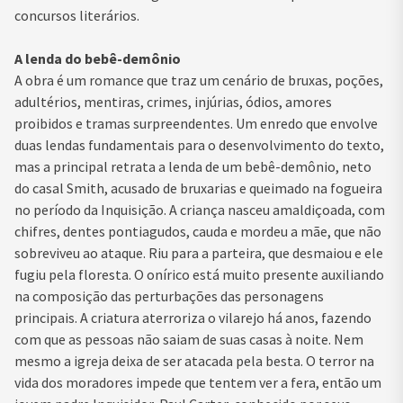
concursos literários.
A lenda do bebê-demônio
A obra é um romance que traz um cenário de bruxas, poções,
adultérios, mentiras, crimes, injúrias, ódios, amores
proibidos e tramas surpreendentes. Um enredo que envolve
duas lendas fundamentais para o desenvolvimento do texto,
mas a principal retrata a lenda de um bebê-demônio, neto
do casal Smith, acusado de bruxarias e queimado na fogueira
no período da Inquisição. A criança nasceu amaldiçoada, com
chifres, dentes pontiagudos, cauda e mordeu a mãe, que não
sobreviveu ao ataque. Riu para a parteira, que desmaiou e ele
fugiu pela floresta. O onírico está muito presente auxiliando
na composição das perturbações das personagens
principais. A criatura aterroriza o vilarejo há anos, fazendo
com que as pessoas não saiam de suas casas à noite. Nem
mesmo a igreja deixa de ser atacada pela besta. O terror na
vida dos moradores impede que tentem ver a fera, então um