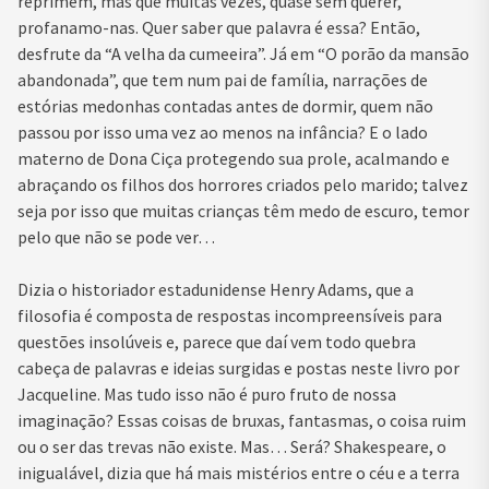
reprimem, mas que muitas vezes, quase sem querer,
profanamo-nas. Quer saber que palavra é essa? Então,
desfrute da “A velha da cumeeira”. Já em “O porão da mansão
abandonada”, que tem num pai de família, narrações de
estórias medonhas contadas antes de dormir, quem não
passou por isso uma vez ao menos na infância? E o lado
materno de Dona Ciça protegendo sua prole, acalmando e
abraçando os filhos dos horrores criados pelo marido; talvez
seja por isso que muitas crianças têm medo de escuro, temor
pelo que não se pode ver…
Dizia o historiador estadunidense Henry Adams, que a
filosofia é composta de respostas incompreensíveis para
questões insolúveis e, parece que daí vem todo quebra
cabeça de palavras e ideias surgidas e postas neste livro por
Jacqueline. Mas tudo isso não é puro fruto de nossa
imaginação? Essas coisas de bruxas, fantasmas, o coisa ruim
ou o ser das trevas não existe. Mas… Será? Shakespeare, o
inigualável, dizia que há mais mistérios entre o céu e a terra