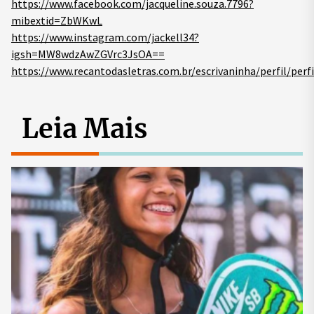
https://www.facebook.com/jacqueline.souza.7796?
mibextid=ZbWKwL
https://www.instagram.com/jackell34?
igsh=MW8wdzAwZGVrc3JsOA==
https://www.recantodasletras.com.br/escrivaninha/perfil/perfi
Leia Mais