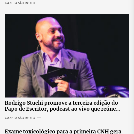
impactos no fornecimento de energia
GAZETA SÃO PAULO
Rodrigo Stuchi promove a terceira edição do
Papo de Escritor, podcast ao vivo que reúne
especialistas para discutir saúde mental e
GAZETA SÃO PAULO
prosperidade.
Exame toxicológico para a primeira CNH gera