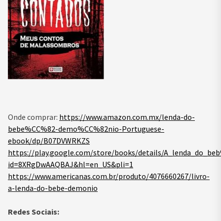
Onde comprar:
https://www.amazon.com.mx/lenda-do-
bebe%CC%82-demo%CC%82nio-Portuguese-
ebook/dp/B07DVWRKZS
https://play.google.com/store/books/details/A_lenda_do
id=8XRgDwAAQBAJ&hl=en_US&pli=1
https://www.americanas.com.br/produto/4076660267/livro-
a-lenda-do-bebe-demonio
Redes Sociais: