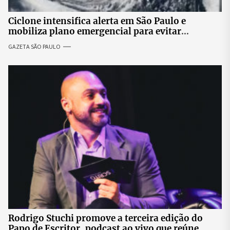
Ciclone intensifica alerta em São Paulo e
mobiliza plano emergencial para evitar
impactos no fornecimento de energia
GAZETA SÃO PAULO
Rodrigo Stuchi promove a terceira edição do
Papo de Escritor, podcast ao vivo que reúne