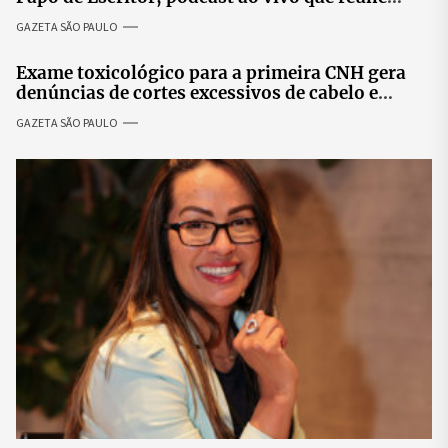
especialistas para discutir saúde mental e
GAZETA SÃO PAULO
prosperidade.
Exame toxicológico para a primeira CNH gera
denúncias de cortes excessivos de cabelo e
revolta entre candidatas
GAZETA SÃO PAULO