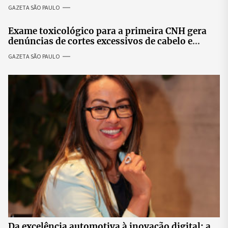
especialistas para discutir saúde mental e
GAZETA SÃO PAULO
prosperidade.
Exame toxicológico para a primeira CNH gera
denúncias de cortes excessivos de cabelo e
revolta entre candidatas
GAZETA SÃO PAULO
Da excelência automotiva à inovação digital: a