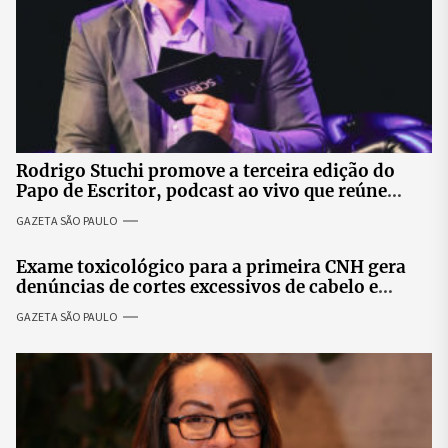
Rodrigo Stuchi promove a terceira edição do
Papo de Escritor, podcast ao vivo que reúne
especialistas para discutir saúde mental e
GAZETA SÃO PAULO
prosperidade.
Exame toxicológico para a primeira CNH gera
denúncias de cortes excessivos de cabelo e
revolta entre candidatas
GAZETA SÃO PAULO