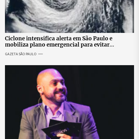
Ciclone intensifica alerta em São Paulo e
mobiliza plano emergencial para evitar
impactos no fornecimento de energia
GAZETA SÃO PAULO