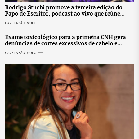
Rodrigo Stuchi promove a terceira edição do
Papo de Escritor, podcast ao vivo que reúne
especialistas para discutir saúde mental e
GAZETA SÃO PAULO
prosperidade.
Exame toxicológico para a primeira CNH gera
denúncias de cortes excessivos de cabelo e
revolta entre candidatas
GAZETA SÃO PAULO