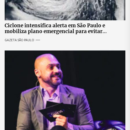
Ciclone intensifica alerta em São Paulo e
mobiliza plano emergencial para evitar
impactos no fornecimento de energia
GAZETA SÃO PAULO