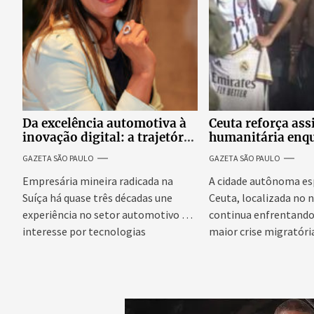
Da excelência automotiva à
Ceuta reforça ass
inovação digital: a trajetória
humanitária enq
internacional da empresária
Espanha busca ev
GAZETA SÃO PAULO
GAZETA SÃO PAULO
Adriene Silva
onda migratória
Empresária mineira radicada na
A cidade autônoma es
Suíça há quase três décadas une
Ceuta, localizada no n
experiência no setor automotivo e
continua enfrentando 
interesse por tecnologias
maior crise migratória
emergentes para...