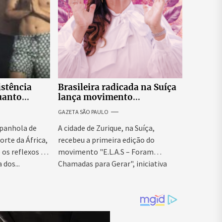
istência
Brasileira radicada na Suíça
uanto
lança movimento
itar nova
internacional voltado ao
GAZETA SÃO PAULO
fortalecimento da identidade
feminina
panhola de
A cidade de Zurique, na Suíça,
orte da África,
recebeu a primeira edição do
os reflexos da
movimento "E.L.A.S – Foram
 dos...
Chamadas para Gerar", iniciativa
idealizada...