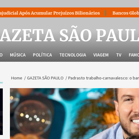
mular Prejuízos Bilionários
Bancos Globais Alertam Sobre
AZETA SÃO PAU
LO
MÚSICA
POLÍTICA
TECNOLOGIA
VIAGEM
TV
FAM
Home
GAZETA SÃO PAULO
Padrasto trabalho-carnavalesco: o ban