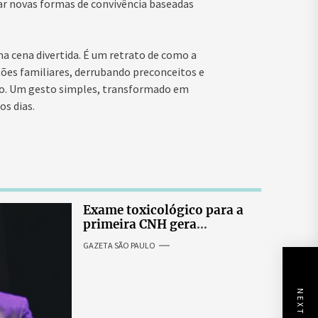
iar novas formas de convivência baseadas
a cena divertida. É um retrato de como a
ões familiares, derrubando preconceitos e
co. Um gesto simples, transformado em
os dias.
Exame toxicológico para a
primeira CNH gera
denúncias de cortes
GAZETA SÃO PAULO
excessivos de cabelo e
revolta entre candidatas