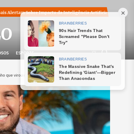
 Impacto da Inteligência Artificial e Defendem Adaptação dos 
LO
OSOS
ESPORTE
ho que virou ritual de afeto