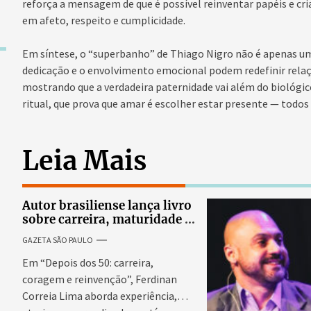
reforça a mensagem de que é possível reinventar papéis e cr
em afeto, respeito e cumplicidade.
Em síntese, o “superbanho” de Thiago Nigro não é apenas um
dedicação e o envolvimento emocional podem redefinir relaç
mostrando que a verdadeira paternidade vai além do biológi
ritual, que prova que amar é escolher estar presente — todos 
Leia Mais
Autor brasiliense lança livro
sobre carreira, maturidade e
novos começos
GAZETA SÃO PAULO
Em “Depois dos 50: carreira,
coragem e reinvenção”, Ferdinan
Correia Lima aborda experiência,