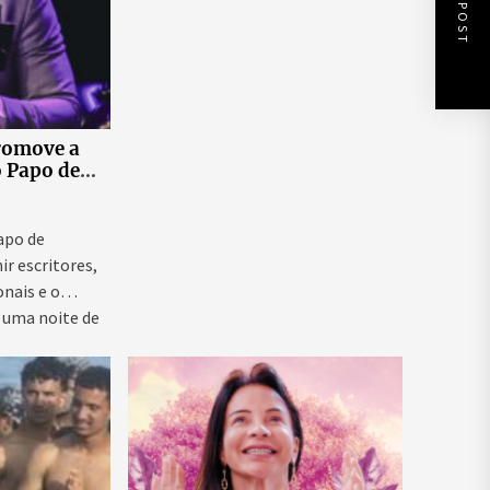
NEXT POST
romove a
o Papo de
 ao vivo que
as para
ntal e
Papo de
ir escritores,
onais e o
 uma noite de