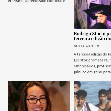
etarismo, aprendizado contínuo e
propósito em uma...
Rodrigo Stuchi p
terceira edição d
Escritor, podcast
GAZETA SÃO PAULO
reúne especialist
discutir saúde me
A terceira edição do 
prosperidade.
Escritor promete reun
empresários, profissi
público em geral para
conteúdo,...