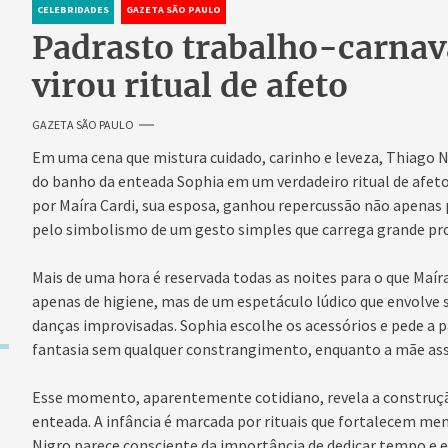
CELEBRIDADES
GAZETA SÃO PAULO
Padrasto trabalho-carnav
virou ritual de afeto
GAZETA SÃO PAULO
Em uma cena que mistura cuidado, carinho e leveza, Thiago 
do banho da enteada Sophia em um verdadeiro ritual de afe
por Maíra Cardi, sua esposa, ganhou repercussão não apena
pelo simbolismo de um gesto simples que carrega grande pr
Mais de uma hora é reservada todas as noites para o que Maí
apenas de higiene, mas de um espetáculo lúdico que envolve s
danças improvisadas. Sophia escolhe os acessórios e pede a 
fantasia sem qualquer constrangimento, enquanto a mãe as
Esse momento, aparentemente cotidiano, revela a construção
enteada. A infância é marcada por rituais que fortalecem mem
Nigro parece consciente da importância de dedicar tempo e 