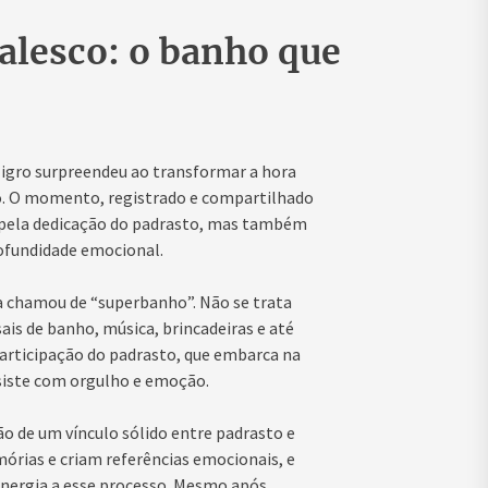
alesco: o banho que
Nigro surpreendeu ao transformar a hora
to. O momento, registrado e compartilhado
s pela dedicação do padrasto, mas também
ofundidade emocional.
ra chamou de “superbanho”. Não se trata
ais de banho, música, brincadeiras e até
participação do padrasto, que embarca na
siste com orgulho e emoção.
 de um vínculo sólido entre padrasto e
órias e criam referências emocionais, e
energia a esse processo. Mesmo após