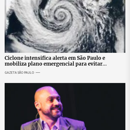
Ciclone intensifica alerta em São Paulo e
mobiliza plano emergencial para evitar
impactos no fornecimento de energia
GAZETA SÃO PAULO