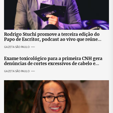
Rodrigo Stuchi promove a terceira edição do
Papo de Escritor, podcast ao vivo que reúne
especialistas para discutir saúde mental e
GAZETA SÃO PAULO
prosperidade.
Exame toxicológico para a primeira CNH gera
denúncias de cortes excessivos de cabelo e
revolta entre candidatas
GAZETA SÃO PAULO