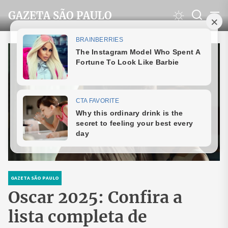
Skip
GAZETA SÃO PAULO
to
the
content
GAZETA SÃO PAULO
Oscar 2025: Confira a
lista completa de