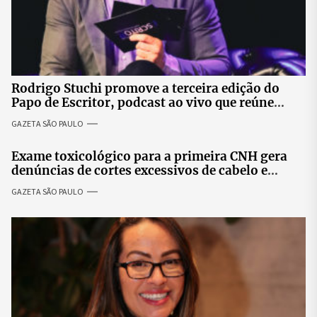
Rodrigo Stuchi promove a terceira edição do
Papo de Escritor, podcast ao vivo que reúne
especialistas para discutir saúde mental e
GAZETA SÃO PAULO
prosperidade.
Exame toxicológico para a primeira CNH gera
denúncias de cortes excessivos de cabelo e
revolta entre candidatas
GAZETA SÃO PAULO