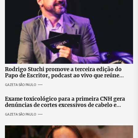
Rodrigo Stuchi promove a terceira edição do
Papo de Escritor, podcast ao vivo que reúne
especialistas para discutir saúde mental e
GAZETA SÃO PAULO
prosperidade.
Exame toxicológico para a primeira CNH gera
denúncias de cortes excessivos de cabelo e
revolta entre candidatas
GAZETA SÃO PAULO