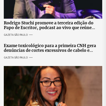
Rodrigo Stuchi promove a terceira edição do
Papo de Escritor, podcast ao vivo que reúne
especialistas para discutir saúde mental e
GAZETA SÃO PAULO
prosperidade.
Exame toxicológico para a primeira CNH gera
denúncias de cortes excessivos de cabelo e
revolta entre candidatas
GAZETA SÃO PAULO