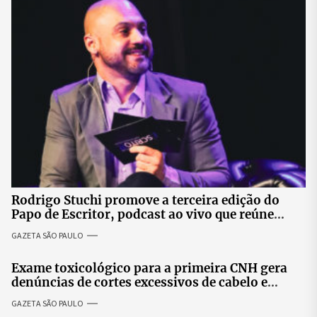
Rodrigo Stuchi promove a terceira edição do
Papo de Escritor, podcast ao vivo que reúne
especialistas para discutir saúde mental e
GAZETA SÃO PAULO
prosperidade.
Exame toxicológico para a primeira CNH gera
denúncias de cortes excessivos de cabelo e
revolta entre candidatas
GAZETA SÃO PAULO