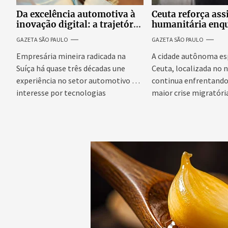
Da excelência automotiva à
Ceuta reforça ass
inovação digital: a trajetória
humanitária enq
internacional da empresária
Espanha busca ev
GAZETA SÃO PAULO
GAZETA SÃO PAULO
Adriene Silva
onda migratória
Empresária mineira radicada na
A cidade autônoma es
Suíça há quase três décadas une
Ceuta, localizada no n
experiência no setor automotivo e
continua enfrentando 
interesse por tecnologias
maior crise migratória
emergentes para...