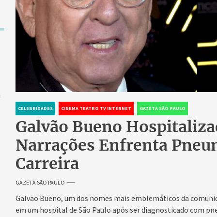
a
CELEBRIDADES
CINEMA TEATRO TV INTERNET
GAZETA SÃO PAULO
Galvão Bueno Hospitaliza
Narrações Enfrenta Pneu
Carreira
GAZETA SÃO PAULO
Galvão Bueno, um dos nomes mais emblemáticos da comunicaç
em um hospital de São Paulo após ser diagnosticado com pne