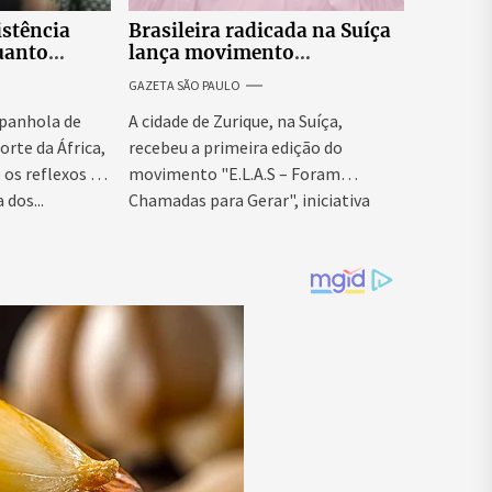
istência
Brasileira radicada na Suíça
uanto
lança movimento
itar nova
internacional voltado ao
GAZETA SÃO PAULO
fortalecimento da identidade
feminina
panhola de
A cidade de Zurique, na Suíça,
orte da África,
recebeu a primeira edição do
os reflexos da
movimento "E.L.A.S – Foram
 dos...
Chamadas para Gerar", iniciativa
idealizada...