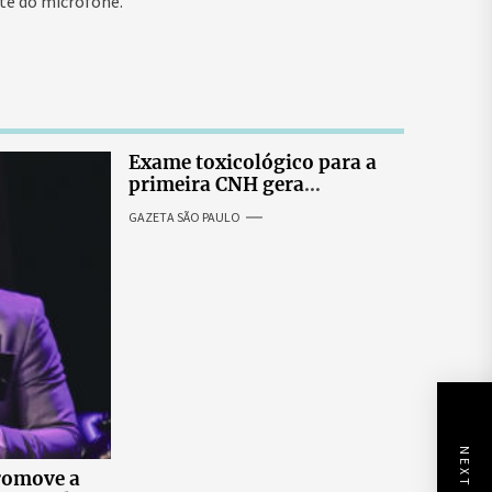
te do microfone.
Exame toxicológico para a
primeira CNH gera
denúncias de cortes
GAZETA SÃO PAULO
excessivos de cabelo e
revolta entre candidatas
romove a