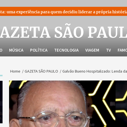
 para quem decidiu liderar a própria história
Disputa bil
AZETA SÃO PAU
LO
MÚSICA
POLÍTICA
TECNOLOGIA
VIAGEM
TV
FAM
Home
GAZETA SÃO PAULO
Galvão Bueno Hospitalizado: Lenda da