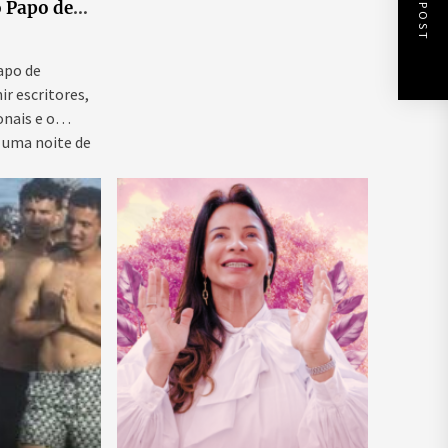
NEXT POST
o Papo de
 ao vivo que
as para
ntal e
Papo de
ir escritores,
onais e o
 uma noite de