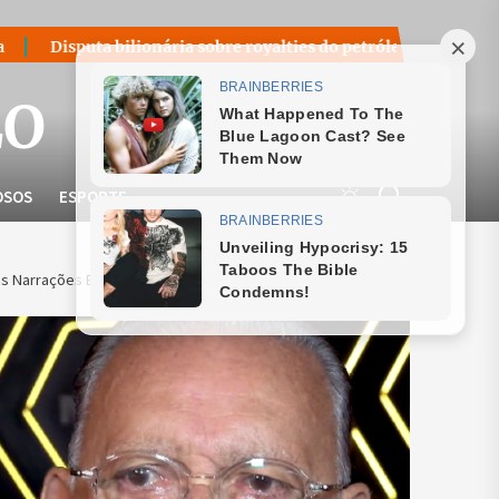
ionária sobre royalties do petróleo volta ao centro do debate n
LO
OSOS
ESPORTE
s Narrações Enfrenta Pneumonia e Pausa na Carreira