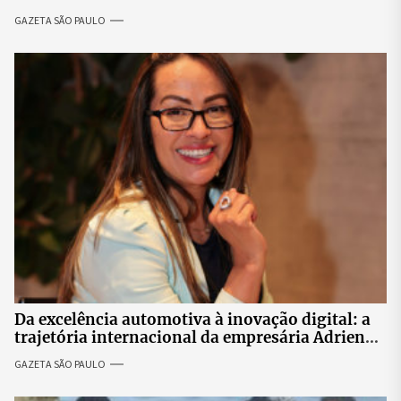
revolta entre candidatas
GAZETA SÃO PAULO
Da excelência automotiva à inovação digital: a
trajetória internacional da empresária Adriene
Silva
GAZETA SÃO PAULO