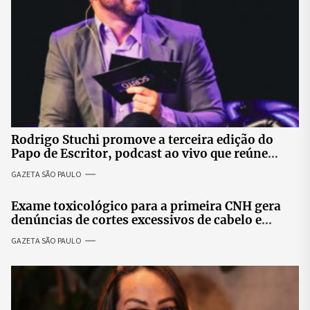
Rodrigo Stuchi promove a terceira edição do
Papo de Escritor, podcast ao vivo que reúne
especialistas para discutir saúde mental e
GAZETA SÃO PAULO
prosperidade.
Exame toxicológico para a primeira CNH gera
denúncias de cortes excessivos de cabelo e
revolta entre candidatas
GAZETA SÃO PAULO